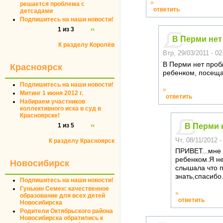
»
решается проблема с
ответить
детсадами
Подпишитесь на наши новости!
1 из 3
››
В Перми нет 
К разделу Королёв
Втр, 29/03/2011 - 02
В Перми нет проб
Красноярск
ребенком, посеща
Подпишитесь на наши новости!
»
Митинг 1 июня 2012 г.
ответить
Набираем участников
коллективного иска в суд в
Красноярске!
1 из 5
››
В Перми н
Чт, 08/11/2012 -
К разделу Красноярск
ПРИВЕТ...мне 
ребенком.Я не
Новосибирск
слышала что п
знать,спасибо.
Подпишитесь на наши новости!
Гунькин Семен: качественное
»
образование для всех детей
ответить
Новосибирска
Родители Октябрьского района
Новосибирска обратились к