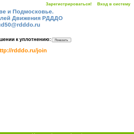
Зарегистрироваться!
Вход в систему
кве и Подмосковье.
елей Движения РДДДО
sud50@rdddo.ru
шении к уплотнению:
://rdddo.ru/join