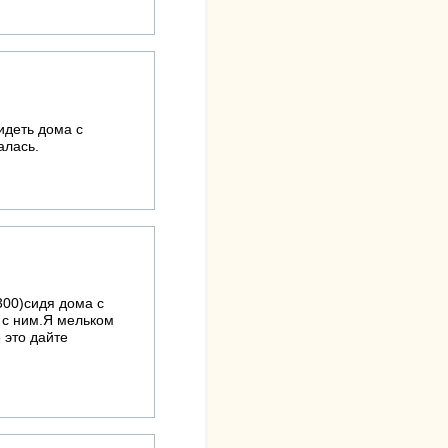
идеть дома с
алась.
300)сидя дома с
ь с ним.Я мельком
 это дайте