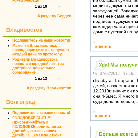
конец очереди
не большая сумма, но
медики документы посм
1 из 10
››
заведующей. Заведующ
К разделу Бердск
через неё сама ничего
подписали документы 
командир части прика
Владивосток
дома с путевкой на ру
Подпишитесь на наши новости!
»
Мамочки Владивостока,
ответить
проводящие пикеты, получают
каждый день по протоколу
Родители Владивостока
провели очередной пикет за
Ура! Мы получи
доступное дошкольное
образование
Чт, 07/02/2013 - 17:16.
1 из 13
››
г.Елабуга, Татарстан
детей, возрастная ка
К разделу Владивосток
12.2010г. значит он п
она 4-5мес. Я много 
Волгоград
суда дело не дошло,
»
Подпишитесь на наши новости!
ответить
ГОЛОДОВКЕ БЫТЬ!!!
Присоединяйтесь к
ГОЛОДОВКЕ родителей за
достойную жизнь своих
Больше всего 
детей!!! С 31мая по 2 июня