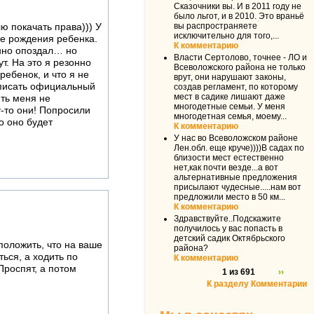
Сказочники вы. И в 2011 году не
было льгот, и в 2010. Это враньё
вы распространяете
ю покачать права))) У
исключительно для того,...
сле рождения ребенка.
К комментарию
енно опоздал… но
Власти Сертолово, точнее - ЛО и
т. На это я резонно
Всеволожского района не только
ребенок, и что я не
врут, они нарушают законы,
аписать официальный
создав регламент, по которому
мест в садике лишают даже
ить меня не
многодетные семьи. У меня
у-то они! Попросили
многодетная семья, моему...
о оно будет
К комментарию
У нас во Всеволожском районе
Лен.обл. еще круче))))В садах по
близости мест естественно
нет,как почти везде...а вот
альтернативные предложения
присылают чудесные.....нам вот
предложили место в 50 км...
К комментарию
Здравствуйте..Подскажите
получилось у вас попасть в
детский садик Октябрьского
положить, что на ваше
района?
ься, а ходить по
К комментарию
Проспят, а потом
1 из 691
››
К разделу Комментарии