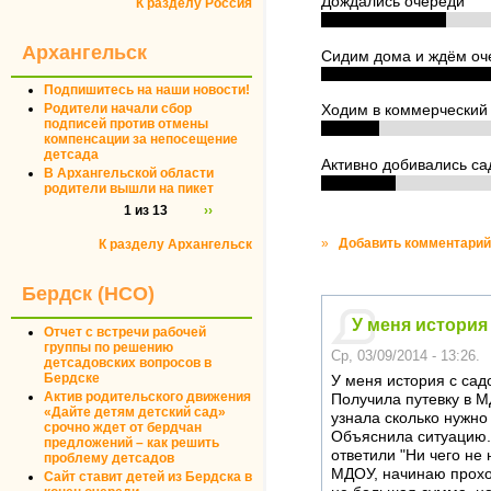
Дождались очереди
К разделу Россия
Архангельск
Сидим дома и ждём оч
Подпишитесь на наши новости!
Родители начали сбор
Ходим в коммерческий
подписей против отмены
компенсации за непосещение
детсада
Активно добивались са
В Архангельской области
родители вышли на пикет
1 из 13
››
»
Добавить комментарий
К разделу Архангельск
Бердск (НСО)
У меня история
Отчет с встречи рабочей
группы по решению
Ср, 03/09/2014 - 13:26.
детсадовских вопросов в
Бердске
У меня история с садо
Актив родительского движения
Получила путевку в МД
«Дайте детям детский сад»
узнала сколько нужно
срочно ждет от бердчан
Объяснила ситуацию. 
предложений – как решить
ответили "Ни чего не 
проблему детсадов
МДОУ, начинаю проход
Сайт ставит детей из Бердска в