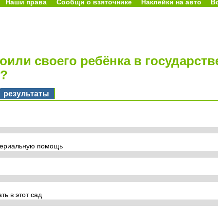
Наши права
Сообщи о взяточнике
Наклейки на авто
В
роили своего ребёнка в государст
д?
результаты
териальную помощь
ть в этот сад