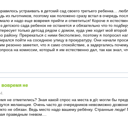
равилось устраивать в детский сад своего третьего ребенка… любл
едь из льготников, поэтому как положено сразу встал в очередь по
 мало и надо еще вовремя прийти и отметиться! Короче я естеств
з детского сада ребенок не останется и обязательно что-то подберу
тересует только детсад рядом с домом, куда уже ходит мой второй 
о району. Пререкаться с ними бесполезно, поэтому я попросил н
обирался пойти на соседнюю улицу в прокуратуру. Они начали прос
им резонно заметил, что я само спокойствие, а задергались почем
проса на комиссии, который я им естественно дал, так как знал, чт
 вовремя не
54.
мя не отметились? Зная какой спрос на места в д/с могли бы пред
дутся желающие. Очень часто до очередников невозможно дозвонит
икто не обязан. Ведь место надо вашему ребёнку. Странные люди! 
ая праведным гневом....