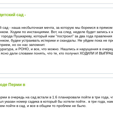
детский сад -
ий сад - наша несбыточная мечта, за которую мы боремся в прямом
нком. Ходим по инстанциями. Вот, на след. неделе будет запись к
города Пушкареву, который нам "построил" за два года правления 
нком, будеи устраивать истерики и скандалы. Не уйдем пока не пр
прием, но он нас запомнит.
куратура, и РОНО, и все, что можно. Нашлись и нарущения в очеред
. ясно дали словами понять, что те, кто получил ХОДИЛИ И ВЫПРА
роде Перми в
ми в очередь на сад встали в 1.6 планировали пойти в три года, ч
ыл указан номер садика в который бы хотели пойти.. в три года, на
м пойти в сад. и все в общем то проблем не было.