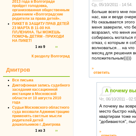
2013 года в Волгограде
Ср, 05/10/2011 - 14:54.
пройдет голодовка,
организованная общественным
Больше всего мне пон
движением «Волгоградские
нас, как и везде очер
родители за права детей».
Но оказывается этого
ПИКЕТ В ЗАЩИТУ ПРАВ ДЕТЕЙ
меня заверили, что бе
23 МАРТА В 11-00 НА
ПЛ.ЛЕНИНА. ТЫ МОЖЕШЬ
возразил, что меня ин
ПОМОЧЬ ДЕТЯМ - ПРИХОДИ
собираюсь мотаться п
НА ПИКЕТ!
отказ, с которым я с
1 из 9
››
волноваться… на что 
месяц для решения во
К разделу Волгоград
положительным)))))
»
Дмитров
ответить
Все письма
Диктофонная запись судебного
заседания кассационной
А почему вы
инстанции в Московской
области от 10 августа 2010
Чт, 06/10/2011 - 02:
года
А почему вы вовре
Судьи Московского областного
место быстро най
суда воззвали Администрацию
применять светлые мысли
квартирам тоже н
родителей детей
"добиваются", пыл
дошкольников г. Дмитрова
1 из 3
››
»
ответить