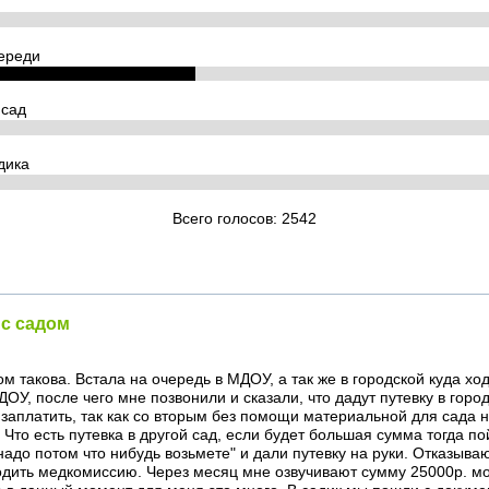
ереди
 сад
дика
Всего голосов: 2542
 с садом
м такова. Встала на очередь в МДОУ, а так же в городской куда хо
ОУ, после чего мне позвонили и сказали, что дадут путевку в горо
 заплатить, так как со вторым без помощи материальной для сада 
Что есть путевка в другой сад, если будет большая сумма тогда по
надо потом что нибудь возьмете" и дали путевку на руки. Отказываю
ить медкомиссию. Через месяц мне озвучивают сумму 25000р. мож