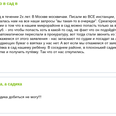
о в сад в
д в течении 2х лет. В Москве москвичам. Писали во ВСЕ инстанции,
лась нам на все наши запросы "вы такая-то в очереди". Среагиров
ии о том что в нашем микрорайоне в сад можно попасть только за вз
. - это чтобы попасть хоть в какой-то сад, не факт что он подойд
втоматически переслали в прокуратуру, вот тогда стали звонить из
кажемся от этого заявления - нас затаскают по судам и посадат за л
ающих бумаг о взятках у нас нет. А вот если мы откажемся от заяв
ёвка в сад нашему ребёнку. В соседнем районе, в плохонький сад
тке и получить путёвку. Так что от нас откупились.
а, а садика
дика добиться не могу!!!