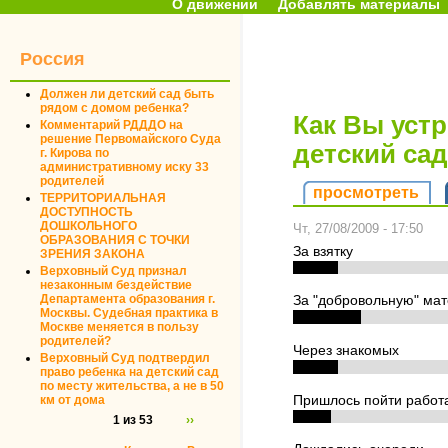
О движении
Добавлять материалы
Россия
Должен ли детский сад быть
рядом с домом ребенка?
Как Вы уст
Комментарий РДДДО на
решение Первомайского Суда
детский са
г. Кирова по
административному иску 33
родителей
просмотреть
ТЕРРИТОРИАЛЬНАЯ
ДОСТУПНОСТЬ
ДОШКОЛЬНОГО
Чт, 27/08/2009 - 17:50
ОБРАЗОВАНИЯ С ТОЧКИ
За взятку
ЗРЕНИЯ ЗАКОНА
Верховный Суд признал
незаконным бездействие
Департамента образования г.
За "добровольную" ма
Москвы. Судебная практика в
Москве меняется в пользу
родителей?
Через знакомых
Верховный Суд подтвердил
право ребенка на детский сад
по месту жительства, а не в 50
км от дома
Пришлось пойти работа
1 из 53
››