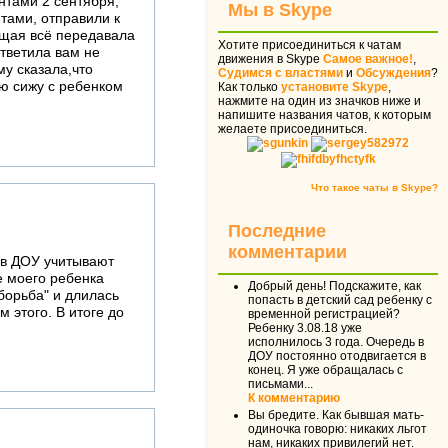
нтами 2 сентября,
Мы в Skype
нтами, отправили к
ющая всё передавала
Хотите присоединиться к чатам
ответила вам не
движения в Skype
Самое важное!
,
му сказала,что
Судимся с властями
и
Обсуждения
?
аю сижу с ребенком
Как только
установите Skype
,
нажмите на один из значков ниже и
напишите названия чатов, к которым
желаете присоединиться.
Что такое чаты в Skype?
Последние
комментарии
 в ДОУ учитывают
е моего ребенка
Добрый день! Подскажите, как
"борьба" и длилась
попасть в детский сад ребенку с
 этого. В итоге до
временной регистрацией?
Ребенку 3.08.18 уже
исполнилось 3 года. Очередь в
ДОУ постоянно отодвигается в
конец. Я уже обращалась с
письмами...
К комментарию
Вы бредите. Как бывшая мать-
одиночка говорю: никаких льгот
нам, никаких привилегий нет.