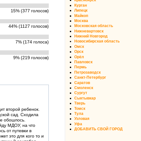
Красноярск
Курган
Липецк
15% (377 голосов)
Майкоп
Москва
Московская область
44% (1127 голосов)
Нижневартовск
Нижний Новгород
Новосибирская область
7% (174 голоса)
Омск
Орск
Орёл
9% (219 голосов)
Павловск
Пермь
Петрозаводск
Санкт-Петербург
Саратов
Смоленск
Сургут
Сыктывкар
Тверь
Томск
дит второй ребенок.
Тула
дской сад. Сходила
Узловая
не обошлось.
Уфа
йду МДОУ, на что
ДОБАВИТЬ СВОЙ ГОРОД
сь от путевки в
ет это для кого то и