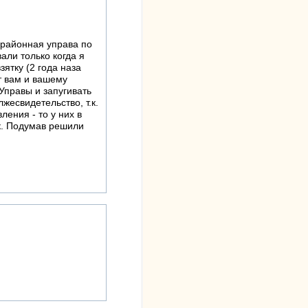
 районная управа по
али только когда я
ятку (2 года наза
ёт вам и вашему
 Управы и запугивать
жесвидетельство, т.к.
ления - то у них в
ик. Подумав решили