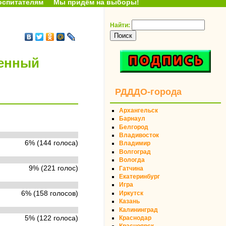
оспитателям
Мы придём на выборы!
Найти:
венный
РДДДО-города
Архангельск
Барнаул
Белгород
Владивосток
6% (144 голоса)
Владимир
Волгоград
Вологда
9% (221 голос)
Гатчина
Екатеринбург
Игра
6% (158 голосов)
Иркутск
Казань
Калининград
Краснодар
5% (122 голоса)