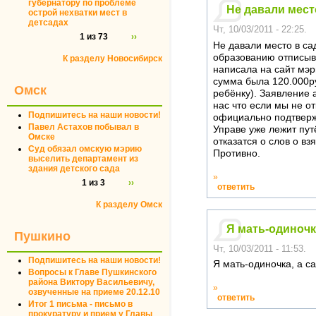
губернатору по проблеме
Не давали мест
острой нехватки мест в
детсадах
Чт, 10/03/2011 - 22:25.
1 из 73
››
Не давали место в са
образованию отписыва
К разделу Новосибирск
написала на сайт мэр
сумма была 120.000руб
Омск
ребёнку). Заявление а
нас что если мы не от
Подпишитесь на наши новости!
официально подтвержд
Павел Астахов побывал в
Управе уже лежит пут
Омске
отказатся о слов о взя
Суд обязал омскую мэрию
Противно.
выселить департамент из
здания детского сада
»
1 из 3
››
ответить
К разделу Омск
Я мать-одиночк
Пушкино
Чт, 10/03/2011 - 11:53.
Подпишитесь на наши новости!
Я мать-одиночка, а са
Вопросы к Главе Пушкинского
района Виктору Васильевичу,
»
озвученные на приеме 20.12.10
ответить
Итог 1 письма - письмо в
прокуратуру и прием у Главы