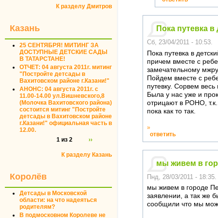
К разделу Дмитров
Казань
Пока путевка в 
Сб, 23/04/2011 - 10:53.
25 СЕНТЯБРЯ! МИТИНГ ЗА
ДОСТУПНЫЕ ДЕТСКИЕ САДЫ
Пока путевка в детск
В ТАТАРСТАНЕ!
причем вместе с ребе
ОТЧЕТ: 04 августа 2011г. митинг
замечательному мжру 
"Постройте детсады в
Пойдем вместе с ребе
Вахитовском районе г.Казани!"
путевку. Сорвем весь 
АНОНС: 04 августа 2011г. с
Была у нас уже и про
11.00-14.00 ул.Вишневского,8
(Молочка Вахитовского района)
отрицают в РОНО, т.к
состоится митинг "Постройте
пока как то так.
детсады в Вахитовском районе
г.Казани!" официальная часть в
»
12.00.
ответить
1 из 2
››
К разделу Казань
мы живем в го
Королёв
Пнд, 28/03/2011 - 18:35.
мы живем в городе Пер
Детсады в Московской
заявлении, а так же б
области: на что надеяться
сообщили что мы може
родителям?
В подмосковном Королеве не