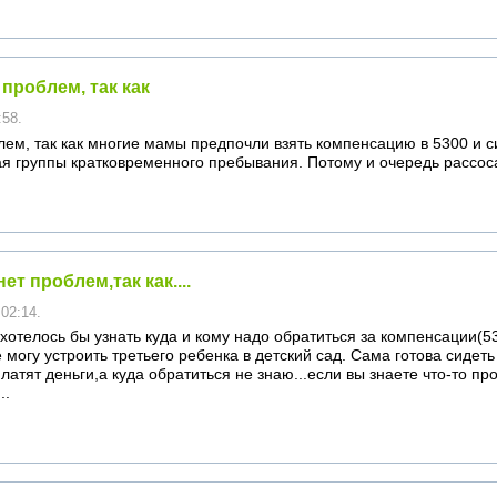
проблем, так как
:58.
лем, так как многие мамы предпочли взять компенсацию в 5300 и с
я группы кратковременного пребывания. Потому и очередь рассос
ет проблем,так как....
 02:14.
хотелось бы узнать куда и кому надо обратиться за компенсации(5
 могу устроить третьего ребенка в детский сад. Сама готова сидет
латят деньги,а куда обратиться не знаю...если вы знаете что-то про
..