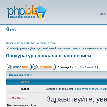
Росси
Вход
Сообщения без ответов
|
Активные темы
Список форумов
»
Для родителей детей дошкольного возраста
»
Нехватка мест в
Прокуратура послала с заявлением!
Страница
1
из
1
[ Сообщений: 2 ]
Версия для печати
Автор
papa85
Заголовок сообщения:
Прокуратура послала с заяв
Здравствуйте, ув
Зарегистрирован:
14 ноя