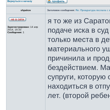
Вернуться к началу
shpakov
Заголовок сообщения:
Re: Прокуратура послала с 
я то же из Сарат
Зарегистрирован:
14 апр
подаче иска в су
2014, 16:33
Сообщения:
1
только места в де
материального у
причинила и прод
бездействием. Ма
супруги, которую 
находиться в отпу
лет. (второй ребе