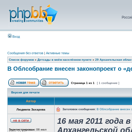
Росси
Вход
Сообщения без ответов
|
Активные темы
Список форумов
»
Детсады в моём населённом пункте
»
29 Архангельская облас
В Облсобрание внесен законопроект о «д
Страница
1
из
1
[ 1 сообщение ]
Версия для печати
Автор
Заголовок сообщения:
В Облсобрание внесен з
Людмила Захарова
16 мая 2011 года
Архангельской об
Зарегистрирован:
06 июл