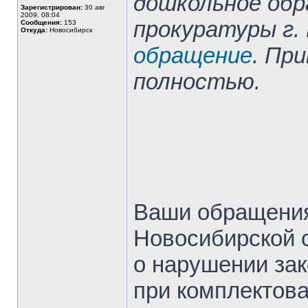
дошкольное обр
Зарегистрирован:
30 авг
2009, 08:04
прокуратуры г.
Сообщения:
153
Откуда:
Новосибирск
обращение
. Пр
полностью.
Ваши обращения
Новосибирской о
о нарушении зак
при комплектов