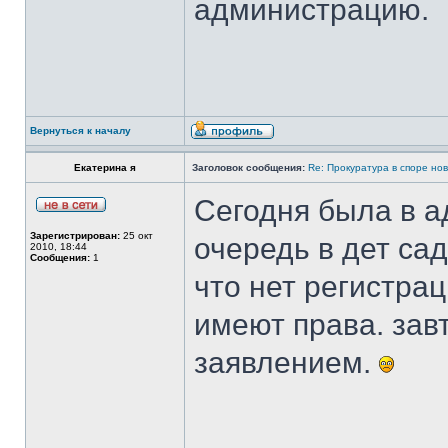
администрацию.
Вернуться к началу
Екатерина я
Заголовок сообщения:
Re: Прокуратура в споре но
Сегодня была в а
Зарегистрирован:
25 окт
очередь в дет сад
2010, 18:44
Сообщения:
1
что нет регистрац
имеют права. завт
заявлением.