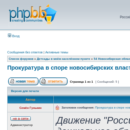
Росси
Вход
Сообщения без ответов
|
Активные темы
Список форумов
»
Детсады в моём населённом пункте
»
54 Новосибирская обла
Прокуратура в споре новосибирских влас
Страница
1
из
1
[ Сообщений: 5 ]
Версия для печати
Автор
Заголовок сообщения:
Прокуратура в споре но
Семён Гунькин
Движение "Росс
Администратор