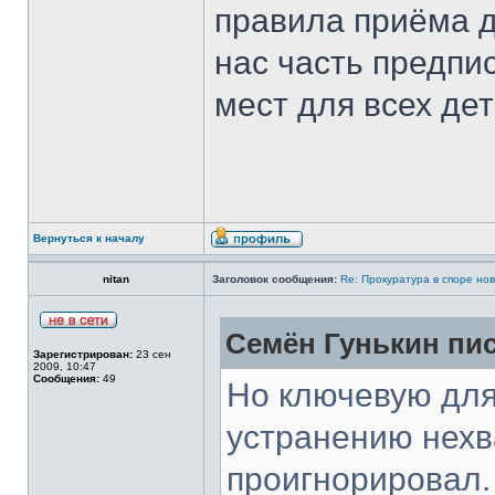
правила приёма д
нас часть предпи
мест для всех де
Вернуться к началу
nitan
Заголовок сообщения:
Re: Прокуратура в споре но
Семён Гунькин пис
Зарегистрирован:
23 сен
2009, 10:47
Сообщения:
49
Но ключевую для
устранению нехв
проигнорировал.