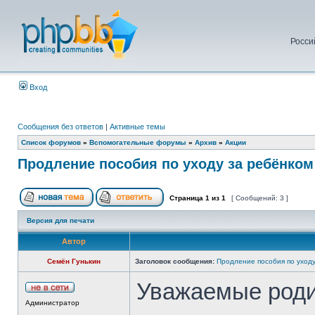
Росси
Вход
Сообщения без ответов
|
Активные темы
Список форумов
»
Вспомогательные форумы
»
Архив
»
Акции
Продление пособия по уходу за ребёнко
Страница
1
из
1
[ Сообщений: 3 ]
Версия для печати
Автор
Семён Гунькин
Заголовок сообщения:
Продление пособия по уход
Уважаемые роди
Администратор