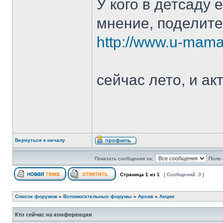
У кого в детсаду 
мнение, поделите
http://www.u-mama.
сейчас лето, и а
Вернуться к началу
Показать сообщения за:
Поле 
Страница
1
из
1
[ Сообщений: 3 ]
Список форумов
»
Вспомогательные форумы
»
Архив
»
Акции
Кто сейчас на конференции