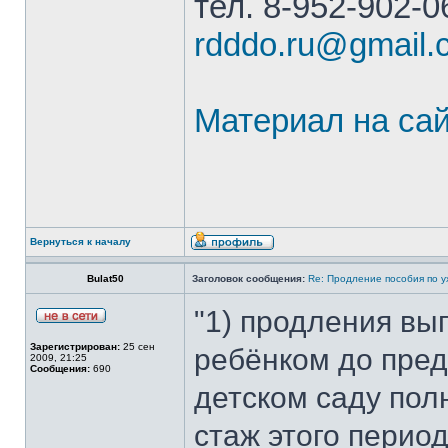
тел. 8-952-902-06
rdddo.ru@gmail.
Материал на са
Вернуться к началу
Bulat50
Заголовок сообщения:
Re: Продление пособия по 
"1) продления вы
Зарегистрирован:
25 сен
ребёнком до пред
2009, 21:25
Сообщения:
690
детском саду пол
стаж этого период