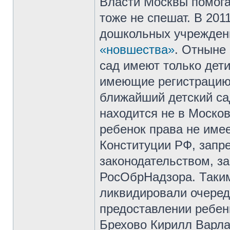
Власти Москвы помога
тоже не спешат. В 201
дошкольных учреждени
«новшества»
. Отныне 
сад имеют только дети
имеющие регистрацию 
ближайший детский са
находится не в Москов
ребенок права не имее
Конституции РФ, зап
законодательством, з
РосОбрНадзора. Таким
ликвидировали очереди
предоставлении ребен
Брехово Кирилл Варла