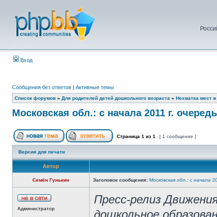
Росси
Вход
Сообщения без ответов
|
Активные темы
Список форумов
»
Для родителей детей дошкольного возраста
»
Нехватка мест в
Московская обл.: с начала 2011 г. очеред
Страница
1
из
1
[ 1 сообщение ]
Версия для печати
Автор
Семён Гунькин
Заголовок сообщения:
Московская обл.: с начала 2
Пресс-релиз Движени
Администратор
дошкольное образован