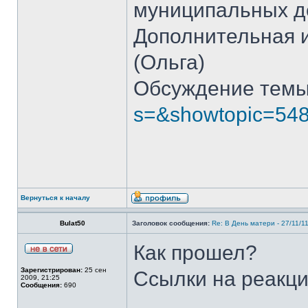
муниципальных де
Дополнительная 
(Ольга)
Обсуждение темы
s=&showtopic=54
Вернуться к началу
Bulat50
Заголовок сообщения:
Re: В День матери - 27/11/1
Как прошел?
Зарегистрирован:
25 сен
Ссылки на реакц
2009, 21:25
Сообщения:
690