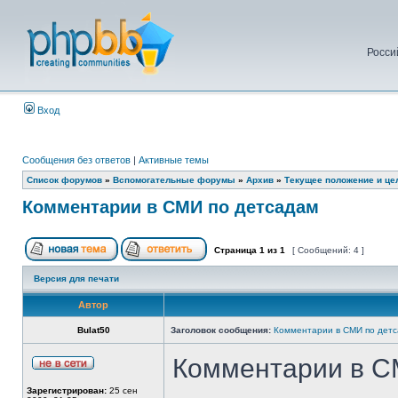
Росси
Вход
Сообщения без ответов
|
Активные темы
Список форумов
»
Вспомогательные форумы
»
Архив
»
Текущее положение и це
Комментарии в СМИ по детсадам
Страница
1
из
1
[ Сообщений: 4 ]
Версия для печати
Автор
Bulat50
Заголовок сообщения:
Комментарии в СМИ по дет
Комментарии в 
Зарегистрирован:
25 сен