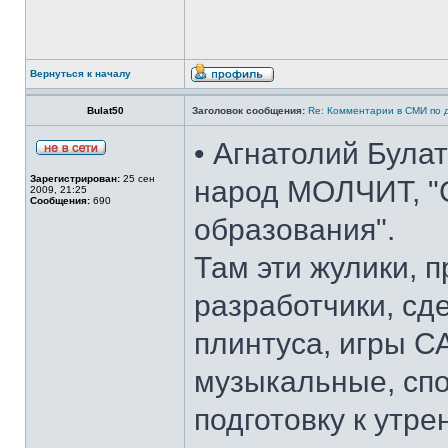
Вернуться к началу
Bulat50
Заголовок сообщения:
Re: Комментарии в СМИ по 
• Агнатолий Була
Зарегистрирован:
25 сен
народ МОЛЧИТ, "
2009, 21:25
Сообщения:
690
образования".
Там эти жулики, 
разработчики, сд
плинтуса, игры С
музыкальные, спо
подготовку к утре