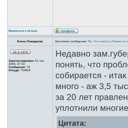
Вернуться к началу
Елена Пожидаева
Заголовок сообщения:
Re: Что нового в Томске по
Недавно зам.губе
Зарегистрирован:
01 сен
понять, что проб
2009, 07:18
Сообщения:
79
Откуда:
ТОМСК
собирается - ита
много - аж 3,5 ты
за 20 лет правле
уплотнили многие
Цитата: