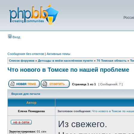
Росси
Вход
Сообщения без ответов
|
Активные темы
Список форумов
»
Детсады в моём населённом пункте
»
70 Томская область
»
То
Что нового в Томске по нашей проблеме
Страница
1
из
1
[ Сообщений: 7 ]
Версия для печати
Автор
Елена Пожидаева
Заголовок сообщения:
Что нового в Томске по наш
Из свежего.
Зарегистрирован:
01 сен