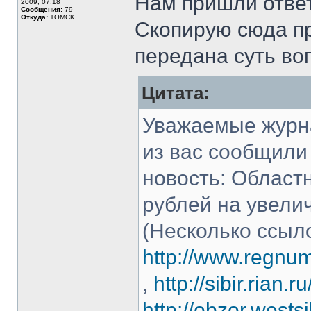
Нам пришли ответ
2009, 07:18
Сообщения:
79
Откуда:
ТОМСК
Скопирую сюда пр
передана суть во
Цитата:
Уважаемые журна
из вас сообщили
новость: Област
рублей на увелич
(Несколько ссыло
http://www.regn
,
http://sibir.ria
http://obzor.west