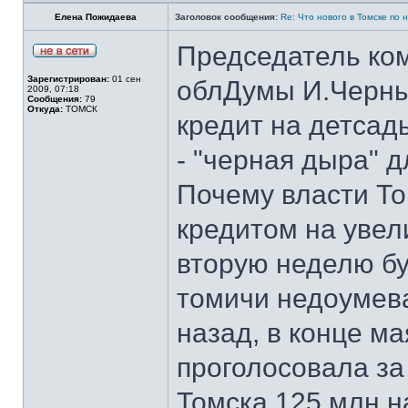
Елена Пожидаева
Заголовок сообщения:
Re: Что нового в Томске по
Председатель ком
Зарегистрирован:
01 сен
облДумы И.Черныш
2009, 07:18
Сообщения:
79
Откуда:
ТОМСК
кредит на детсад
- "черная дыра" 
Почему власти То
кредитом на увел
вторую неделю бу
томичи недоумева
назад, в конце м
проголосовала з
Томска 125 млн н