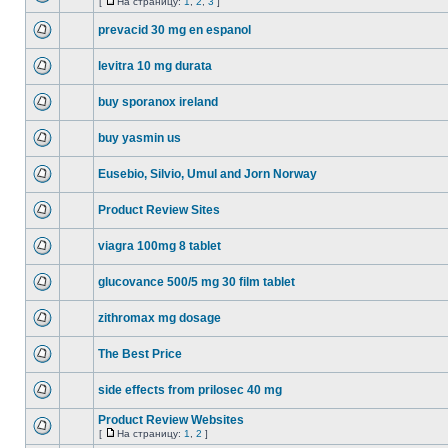
[
На страницу:
1
,
2
,
3
]
prevacid 30 mg en espanol
levitra 10 mg durata
buy sporanox ireland
buy yasmin us
Eusebio, Silvio, Umul and Jorn Norway
Product Review Sites
viagra 100mg 8 tablet
glucovance 500/5 mg 30 film tablet
zithromax mg dosage
The Best Price
side effects from prilosec 40 mg
Product Review Websites
[
На страницу:
1
,
2
]