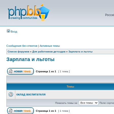
Росси
Вход
Сообщения без ответов
|
Активные темы
Список форумов
»
Для работников детсадов
»
Зарплата и льготы
Зарплата и льготы
Страница
1
из
1
[ 1 тема ]
Темы
оклад воспитателя
Показать темы за:
Поле сорти
Страница
1
из
1
[ 1 тема ]