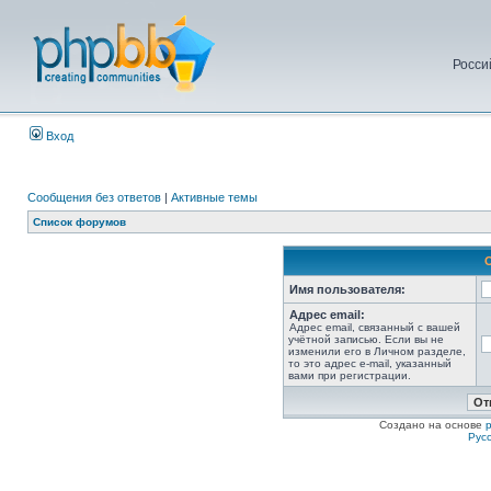
Росси
Вход
Сообщения без ответов
|
Активные темы
Список форумов
Имя пользователя:
Адрес email:
Адрес email, связанный с вашей
учётной записью. Если вы не
изменили его в Личном разделе,
то это адрес e-mail, указанный
вами при регистрации.
Создано на основе
Рус