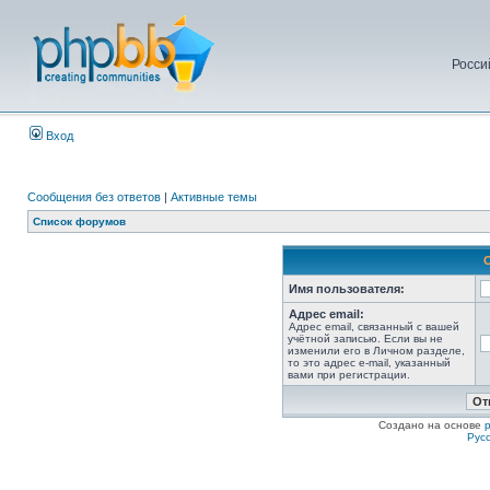
Росси
Вход
Сообщения без ответов
|
Активные темы
Список форумов
Имя пользователя:
Адрес email:
Адрес email, связанный с вашей
учётной записью. Если вы не
изменили его в Личном разделе,
то это адрес e-mail, указанный
вами при регистрации.
Создано на основе
Рус