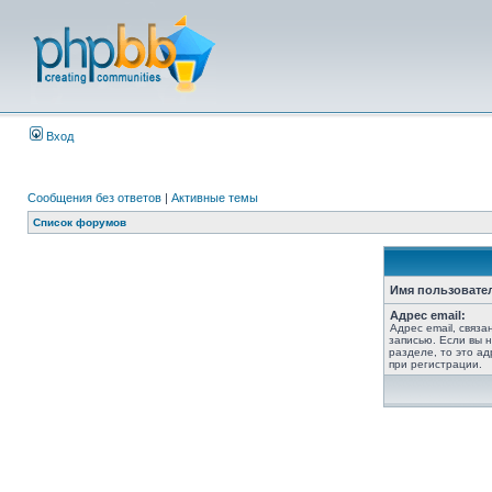
Вход
Сообщения без ответов
|
Активные темы
Список форумов
Имя пользовате
Адрес email:
Адрес email, связ
записью. Если вы 
разделе, то это ад
при регистрации.