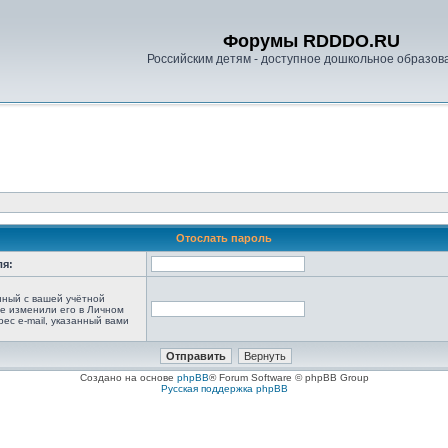
Форумы RDDDO.RU
Российским детям - доступное дошкольное образов
Отослать пароль
ля:
анный с вашей учётной
не изменили его в Личном
рес e-mail, указанный вами
Создано на основе
phpBB
® Forum Software © phpBB Group
Русская поддержка phpBB