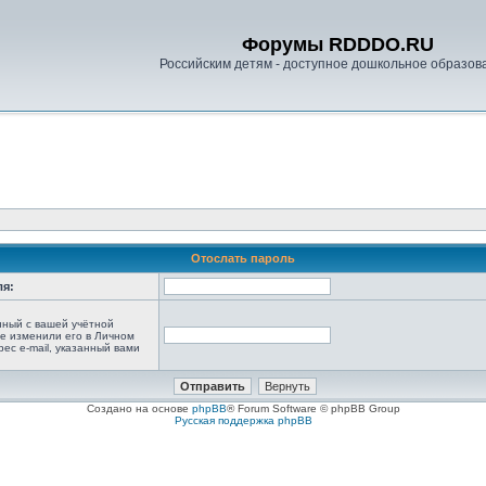
Форумы RDDDO.RU
Российским детям - доступное дошкольное образов
Отослать пароль
ля:
анный с вашей учётной
не изменили его в Личном
рес e-mail, указанный вами
Создано на основе
phpBB
® Forum Software © phpBB Group
Русская поддержка phpBB