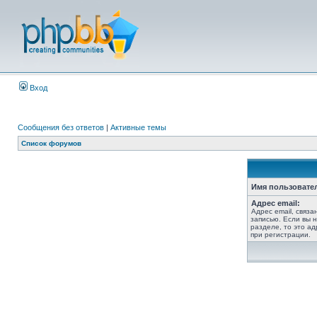
Вход
Сообщения без ответов
|
Активные темы
Список форумов
Имя пользовате
Адрес email:
Адрес email, связ
записью. Если вы 
разделе, то это ад
при регистрации.