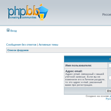
Росси
Вход
Сообщения без ответов
|
Активные темы
Список форумов
Имя пользователя:
Адрес email:
Адрес email, связанный с вашей
учётной записью. Если вы не
изменили его в Личном разделе,
то это адрес e-mail, указанный
вами при регистрации.
Создано на основе
Рус