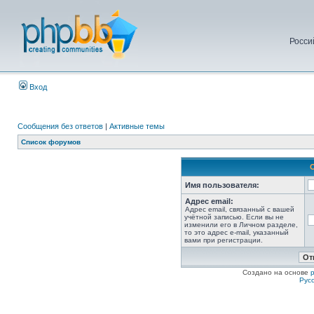
Росси
Вход
Сообщения без ответов
|
Активные темы
Список форумов
Имя пользователя:
Адрес email:
Адрес email, связанный с вашей
учётной записью. Если вы не
изменили его в Личном разделе,
то это адрес e-mail, указанный
вами при регистрации.
Создано на основе
Рус