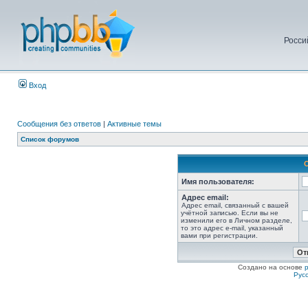
Росси
Вход
Сообщения без ответов
|
Активные темы
Список форумов
Имя пользователя:
Адрес email:
Адрес email, связанный с вашей
учётной записью. Если вы не
изменили его в Личном разделе,
то это адрес e-mail, указанный
вами при регистрации.
Создано на основе
Рус