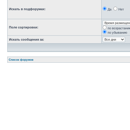
Искать в подфорумах:
Да
Нет
Поле сортировки:
по возрастани
по убыванию
Искать сообщения за:
Список форумов