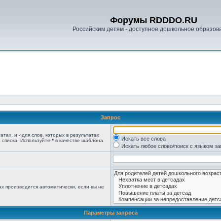
Форумы RDDDO.RU
Российским детям - доступное дошкольное образов
Запрос
татах, и
-
для слов, которых в результатах
Искать все слова
 списка. Используйте
*
в качестве шаблона
Искать любое слово/поиск с языком з
х производится автоматически, если вы не
Параметры запроса