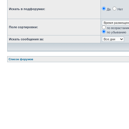
Искать в подфорумах:
Да
Нет
Поле сортировки:
по возрастани
по убыванию
Искать сообщения за:
Список форумов