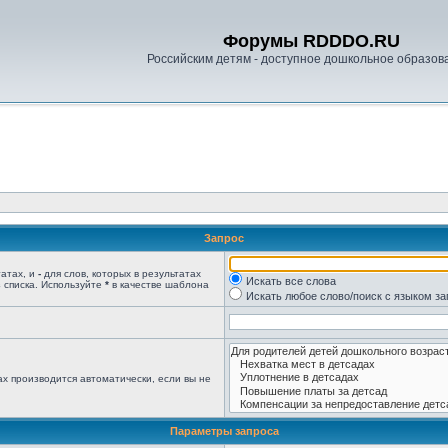
Форумы RDDDO.RU
Российским детям - доступное дошкольное образов
Запрос
татах, и
-
для слов, которых в результатах
Искать все слова
 списка. Используйте
*
в качестве шаблона
Искать любое слово/поиск с языком з
х производится автоматически, если вы не
Параметры запроса