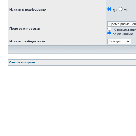
Искать в подфорумах:
Да
Нет
Поле сортировки:
по возрастани
по убыванию
Искать сообщения за:
Список форумов