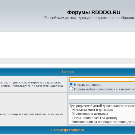
Форумы RDDDO.RU
Российским детям - доступное дошкольное образов
Запрос
татах, и
-
для слов, которых в результатах
Искать все слова
 списка. Используйте
*
в качестве шаблона
Искать любое слово/поиск с языком з
х производится автоматически, если вы не
Параметры запроса