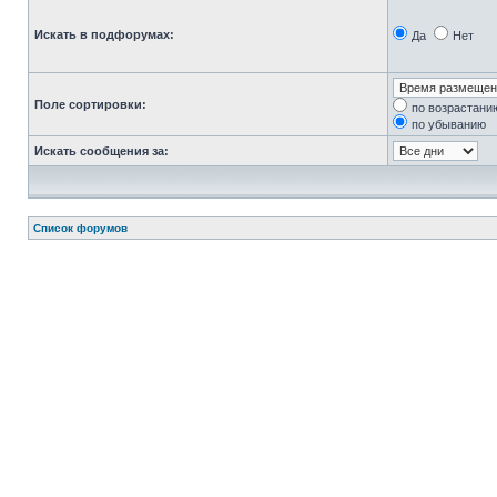
Искать в подфорумах:
Да
Нет
Поле сортировки:
по возрастани
по убыванию
Искать сообщения за:
Список форумов