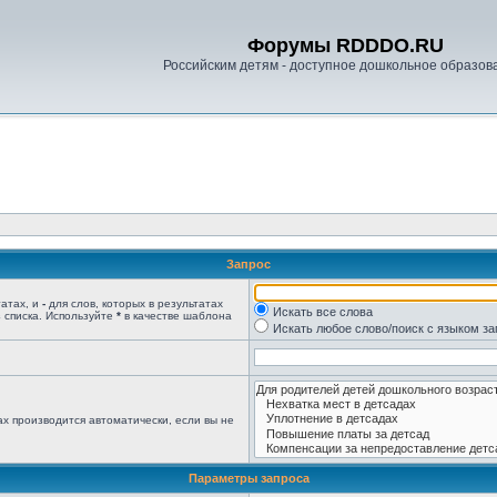
Форумы RDDDO.RU
Российским детям - доступное дошкольное образов
Запрос
татах, и
-
для слов, которых в результатах
Искать все слова
 списка. Используйте
*
в качестве шаблона
Искать любое слово/поиск с языком з
х производится автоматически, если вы не
Параметры запроса