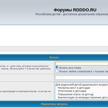
Форумы RDDDO.RU
Российским детям - доступное дошкольное образов
Запрос
татах, и
-
для слов, которых в результатах
Искать все слова
 списка. Используйте
*
в качестве шаблона
Искать любое слово/поиск с языком з
х производится автоматически, если вы не
Параметры запроса