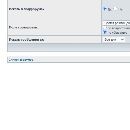
Искать в подфорумах:
Да
Нет
Поле сортировки:
по возрастани
по убыванию
Искать сообщения за:
Список форумов