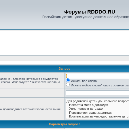
Форумы RDDDO.RU
Российским детям - доступное дошкольное образов
Запрос
татах, и
-
для слов, которых в результатах
Искать все слова
 списка. Используйте
*
в качестве шаблона
Искать любое слово/поиск с языком з
х производится автоматически, если вы не
Параметры запроса