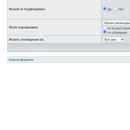
Искать в подфорумах:
Да
Нет
Поле сортировки:
по возрастани
по убыванию
Искать сообщения за:
Список форумов