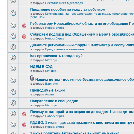
в форуме
Нехватка мест в детсадах
Продление пособия по уходу за ребёнком
в форуме
Компенсации за непредоставление детсада, продление посо
ребёнком
Губернатору Новосибирской области по его обещанию П
в форуме
Новосибирск
Собираем подписи под Обращением к мэру Новосибирск
в форуме
Новосибирск
Добавьте региональный форум "Сыктывкар и Республик
в форуме
Предложения и замечания
Как организовать голодовку?
в форуме
Методы
ИДЕМ В СУД
в форуме
Гатчина
Нашим детям - доступное бесплатное дошкольное обр
в форуме
Барнаул
Проводимые акции
в форуме
Акции
Направление в спец.садик
в форуме
Методы
Почему стоит прийти на акцию по детсадам 1 июня детям,
в форуме
Новосибирск
РДДДО: 1 июня - детский праздник с шествием по центру 
в форуме
Новосибирск
1 июня родители Архангельска выйдут на митинг