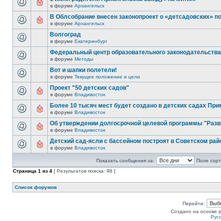
в форуме
Архангельск
В Облсобрание внесен законопроект о «детсадовских» п
в форуме
Архангельск
Волгоград
в форуме
Екатеринбург
Федеральный центр образовательного законодательства
в форуме
Методы
Вот и шапки полетели!
в форуме
Текущее положение и цели
Проект "50 детских садов"
в форуме
Владивосток
Более 10 тысяч мест будет создано в детских садах При
в форуме
Владивосток
Об утверждении долгосрочной целевой программы "Разв
в форуме
Владивосток
Детский сад-ясли с бассейном построят в Советском рай
в форуме
Владивосток
Показать сообщения за:
Поле сорт
Страница
1
из
4
[ Результатов поиска: 98 ]
Список форумов
Перейти:
Создано на основе
Рус