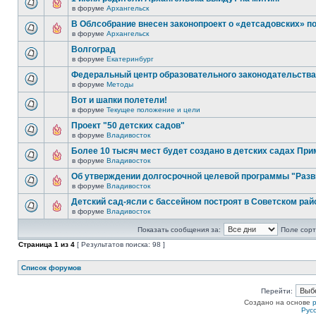
в форуме
Архангельск
В Облсобрание внесен законопроект о «детсадовских» п
в форуме
Архангельск
Волгоград
в форуме
Екатеринбург
Федеральный центр образовательного законодательства
в форуме
Методы
Вот и шапки полетели!
в форуме
Текущее положение и цели
Проект "50 детских садов"
в форуме
Владивосток
Более 10 тысяч мест будет создано в детских садах При
в форуме
Владивосток
Об утверждении долгосрочной целевой программы "Разв
в форуме
Владивосток
Детский сад-ясли с бассейном построят в Советском рай
в форуме
Владивосток
Показать сообщения за:
Поле сорт
Страница
1
из
4
[ Результатов поиска: 98 ]
Список форумов
Перейти:
Создано на основе
Рус