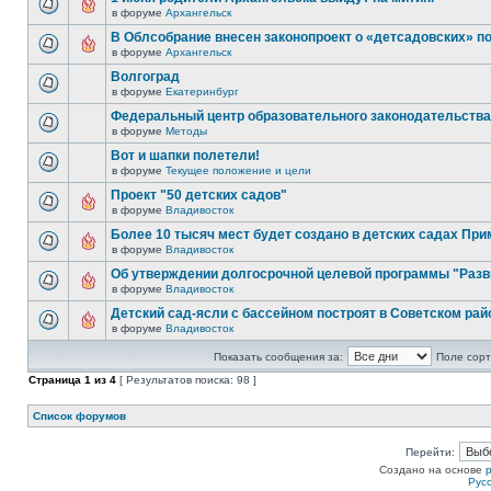
в форуме
Архангельск
В Облсобрание внесен законопроект о «детсадовских» п
в форуме
Архангельск
Волгоград
в форуме
Екатеринбург
Федеральный центр образовательного законодательства
в форуме
Методы
Вот и шапки полетели!
в форуме
Текущее положение и цели
Проект "50 детских садов"
в форуме
Владивосток
Более 10 тысяч мест будет создано в детских садах При
в форуме
Владивосток
Об утверждении долгосрочной целевой программы "Разв
в форуме
Владивосток
Детский сад-ясли с бассейном построят в Советском рай
в форуме
Владивосток
Показать сообщения за:
Поле сорт
Страница
1
из
4
[ Результатов поиска: 98 ]
Список форумов
Перейти:
Создано на основе
Рус