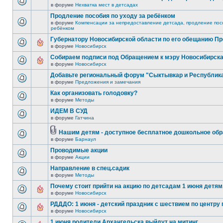
в форуме
Нехватка мест в детсадах
Продление пособия по уходу за ребёнком
в форуме
Компенсации за непредоставление детсада, продление посо
ребёнком
Губернатору Новосибирской области по его обещанию П
в форуме
Новосибирск
Собираем подписи под Обращением к мэру Новосибирск
в форуме
Новосибирск
Добавьте региональный форум "Сыктывкар и Республик
в форуме
Предложения и замечания
Как организовать голодовку?
в форуме
Методы
ИДЕМ В СУД
в форуме
Гатчина
Нашим детям - доступное бесплатное дошкольное обр
в форуме
Барнаул
Проводимые акции
в форуме
Акции
Направление в спец.садик
в форуме
Методы
Почему стоит прийти на акцию по детсадам 1 июня детям,
в форуме
Новосибирск
РДДДО: 1 июня - детский праздник с шествием по центру 
в форуме
Новосибирск
1 июня родители Архангельска выйдут на митинг