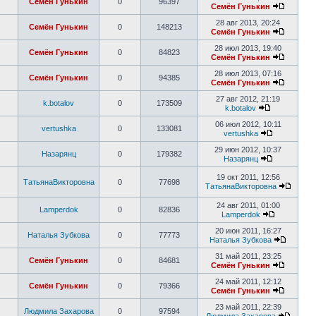
Семён Гунькин
0
96397
Семён Гунькин
28 авг 2013, 20:24
Семён Гунькин
0
148213
Семён Гунькин
28 июл 2013, 19:40
Семён Гунькин
0
84823
Семён Гунькин
28 июл 2013, 07:16
Семён Гунькин
0
94385
Семён Гунькин
27 авг 2012, 21:19
k.botalov
0
173509
k.botalov
06 июл 2012, 10:11
vertushka
0
133081
vertushka
29 июн 2012, 10:37
Назарянц
0
179382
Назарянц
19 окт 2011, 12:56
ТатьянаВикторовна
0
77698
ТатьянаВикторовна
24 авг 2011, 01:00
Lamperdok
0
82836
Lamperdok
20 июн 2011, 16:27
Наталья Зубкова
0
77773
Наталья Зубкова
31 май 2011, 23:25
Семён Гунькин
0
84681
Семён Гунькин
24 май 2011, 12:12
Семён Гунькин
0
79366
Семён Гунькин
23 май 2011, 22:39
Людмила Захарова
0
97594