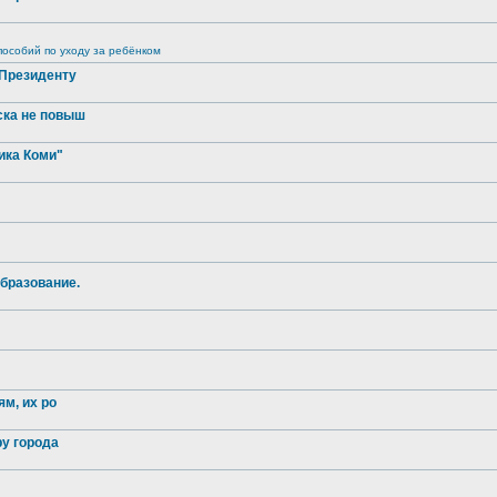
особий по уходу за ребёнком
 Президенту
ска не повыш
ика Коми"
бразование.
м, их ро
ру города