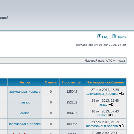
ание!
FAQ
Поиск
Текущее время: 06 авг 2026, 14:39
Часовой пояс: UTC + 4 часа
Автор
Ответы
Просмотры
Последнее сообщение
27 янв 2014, 18:59
александра_хороша
0
125042
александра_хороша
29 окт 2013, 22:48
masato
0
152102
masato
10 окт 2013, 07:43
orabin
0
106407
orabin
23 сен 2013, 21:29
mamashkaOFsashka
0
104933
mamashkaOFsashka
29 авг 2013, 20:11