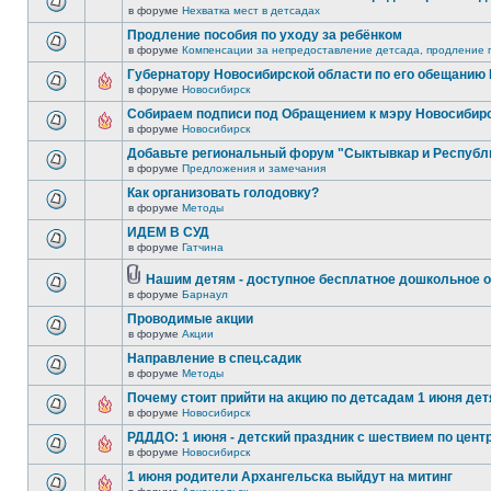
в форуме
Нехватка мест в детсадах
Продление пособия по уходу за ребёнком
в форуме
Компенсации за непредоставление детсада, продление п
Губернатору Новосибирской области по его обещанию
в форуме
Новосибирск
Собираем подписи под Обращением к мэру Новосибир
в форуме
Новосибирск
Добавьте региональный форум "Сыктывкар и Республ
в форуме
Предложения и замечания
Как организовать голодовку?
в форуме
Методы
ИДЕМ В СУД
в форуме
Гатчина
Нашим детям - доступное бесплатное дошкольное о
в форуме
Барнаул
Проводимые акции
в форуме
Акции
Направление в спец.садик
в форуме
Методы
Почему стоит прийти на акцию по детсадам 1 июня детя
в форуме
Новосибирск
РДДДО: 1 июня - детский праздник с шествием по цент
в форуме
Новосибирск
1 июня родители Архангельска выйдут на митинг