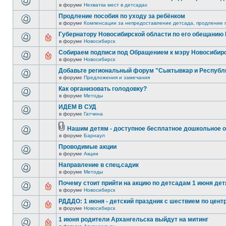
в форуме
Нехватка мест в детсадах
Продление пособия по уходу за ребёнком
в форуме
Компенсации за непредоставление детсада, продление п
Губернатору Новосибирской области по его обещанию
в форуме
Новосибирск
Собираем подписи под Обращением к мэру Новосибир
в форуме
Новосибирск
Добавьте региональный форум "Сыктывкар и Республ
в форуме
Предложения и замечания
Как организовать голодовку?
в форуме
Методы
ИДЕМ В СУД
в форуме
Гатчина
Нашим детям - доступное бесплатное дошкольное о
в форуме
Барнаул
Проводимые акции
в форуме
Акции
Направление в спец.садик
в форуме
Методы
Почему стоит прийти на акцию по детсадам 1 июня детя
в форуме
Новосибирск
РДДДО: 1 июня - детский праздник с шествием по цент
в форуме
Новосибирск
1 июня родители Архангельска выйдут на митинг