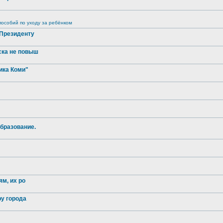
особий по уходу за ребёнком
 Президенту
ска не повыш
ика Коми"
бразование.
м, их ро
ру города