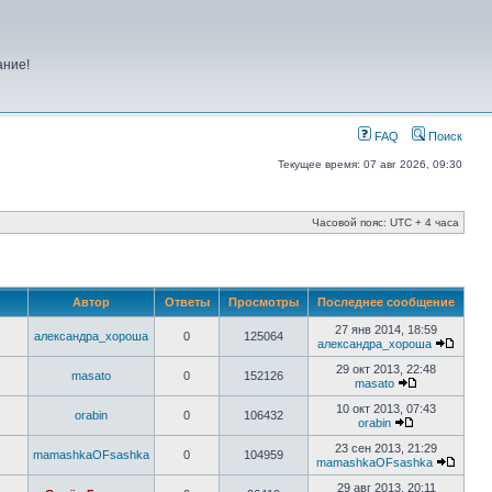
ание!
FAQ
Поиск
Текущее время: 07 авг 2026, 09:30
Часовой пояс: UTC + 4 часа
Автор
Ответы
Просмотры
Последнее сообщение
27 янв 2014, 18:59
александра_хороша
0
125064
александра_хороша
29 окт 2013, 22:48
masato
0
152126
masato
10 окт 2013, 07:43
orabin
0
106432
orabin
23 сен 2013, 21:29
mamashkaOFsashka
0
104959
mamashkaOFsashka
29 авг 2013, 20:11