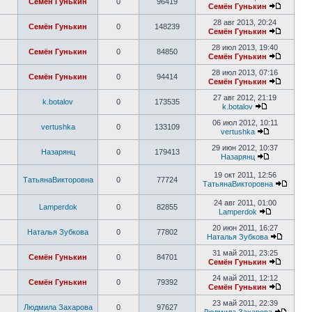
Семён Гунькин
0
96419
Семён Гунькин
28 авг 2013, 20:24
Семён Гунькин
0
148239
Семён Гунькин
28 июл 2013, 19:40
Семён Гунькин
0
84850
Семён Гунькин
28 июл 2013, 07:16
Семён Гунькин
0
94414
Семён Гунькин
27 авг 2012, 21:19
k.botalov
0
173535
k.botalov
06 июл 2012, 10:11
vertushka
0
133109
vertushka
29 июн 2012, 10:37
Назарянц
0
179413
Назарянц
19 окт 2011, 12:56
ТатьянаВикторовна
0
77724
ТатьянаВикторовна
24 авг 2011, 01:00
Lamperdok
0
82855
Lamperdok
20 июн 2011, 16:27
Наталья Зубкова
0
77802
Наталья Зубкова
31 май 2011, 23:25
Семён Гунькин
0
84701
Семён Гунькин
24 май 2011, 12:12
Семён Гунькин
0
79392
Семён Гунькин
23 май 2011, 22:39
Людмила Захарова
0
97627