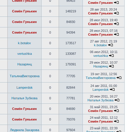
Семён Гунькин
0
96403
Семён Гунькин
28 авг 2013, 20:24
Семён Гунькин
0
148219
Семён Гунькин
28 июл 2013, 19:40
Семён Гунькин
0
84830
Семён Гунькин
28 июл 2013, 07:16
Семён Гунькин
0
94394
Семён Гунькин
27 авг 2012, 21:19
k.botalov
0
173517
k.botalov
06 июл 2012, 10:11
vertushka
0
133087
vertushka
29 июн 2012, 10:37
Назарянц
0
179391
Назарянц
19 окт 2011, 12:56
ТатьянаВикторовна
0
77705
ТатьянаВикторовна
24 авг 2011, 01:00
Lamperdok
0
82844
Lamperdok
20 июн 2011, 16:27
Наталья Зубкова
0
77781
Наталья Зубкова
31 май 2011, 23:25
Семён Гунькин
0
84690
Семён Гунькин
24 май 2011, 12:12
Семён Гунькин
0
79376
Семён Гунькин
23 май 2011, 22:39
Людмила Захарова
0
97604