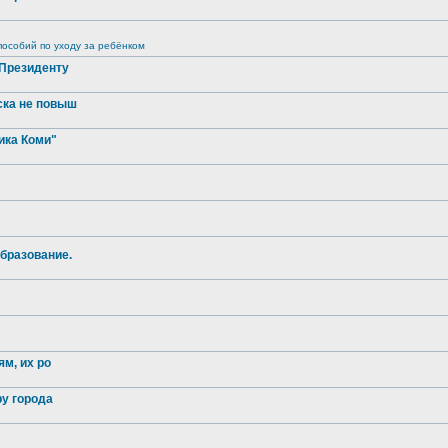
особий по уходу за ребёнком
 Президенту
ска не повыш
ика Коми"
бразование.
м, их ро
ру города