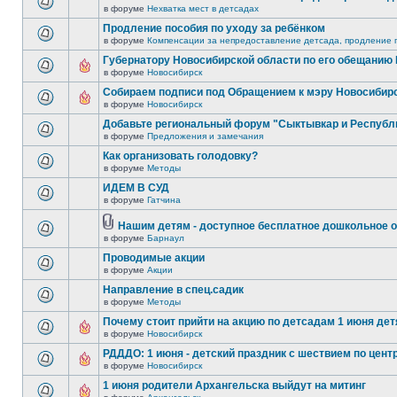
в форуме
Нехватка мест в детсадах
Продление пособия по уходу за ребёнком
в форуме
Компенсации за непредоставление детсада, продление п
Губернатору Новосибирской области по его обещанию
в форуме
Новосибирск
Собираем подписи под Обращением к мэру Новосибир
в форуме
Новосибирск
Добавьте региональный форум "Сыктывкар и Республ
в форуме
Предложения и замечания
Как организовать голодовку?
в форуме
Методы
ИДЕМ В СУД
в форуме
Гатчина
Нашим детям - доступное бесплатное дошкольное о
в форуме
Барнаул
Проводимые акции
в форуме
Акции
Направление в спец.садик
в форуме
Методы
Почему стоит прийти на акцию по детсадам 1 июня детя
в форуме
Новосибирск
РДДДО: 1 июня - детский праздник с шествием по цент
в форуме
Новосибирск
1 июня родители Архангельска выйдут на митинг