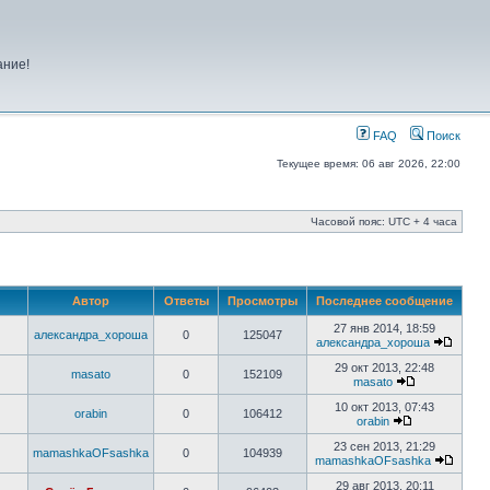
ание!
FAQ
Поиск
Текущее время: 06 авг 2026, 22:00
Часовой пояс: UTC + 4 часа
Автор
Ответы
Просмотры
Последнее сообщение
27 янв 2014, 18:59
александра_хороша
0
125047
александра_хороша
29 окт 2013, 22:48
masato
0
152109
masato
10 окт 2013, 07:43
orabin
0
106412
orabin
23 сен 2013, 21:29
mamashkaOFsashka
0
104939
mamashkaOFsashka
29 авг 2013, 20:11