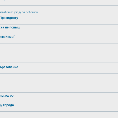
особий по уходу за ребёнком
 Президенту
ска не повыш
ика Коми"
бразование.
м, их ро
ру города