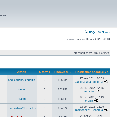
ание!
FAQ
Поиск
Текущее время: 07 авг 2026, 23:13
Часовой пояс: UTC + 4 часа
Автор
Ответы
Просмотры
Последнее сообщение
27 янв 2014, 18:59
александра_хороша
0
125084
александра_хороша
29 окт 2013, 22:48
masato
0
152151
masato
10 окт 2013, 07:43
orabin
0
106449
orabin
23 сен 2013, 21:29
mamashkaOFsashka
0
104974
mamashkaOFsashka
29 авг 2013, 20:11