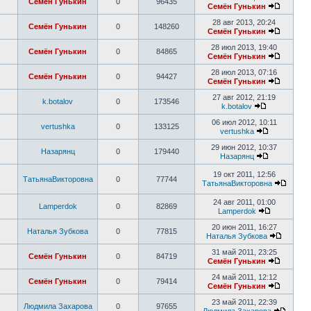
Семён Гунькин
0
96435
Семён Гунькин
28 авг 2013, 20:24
Семён Гунькин
0
148260
Семён Гунькин
28 июл 2013, 19:40
Семён Гунькин
0
84865
Семён Гунькин
28 июл 2013, 07:16
Семён Гунькин
0
94427
Семён Гунькин
27 авг 2012, 21:19
k.botalov
0
173546
k.botalov
06 июл 2012, 10:11
vertushka
0
133125
vertushka
29 июн 2012, 10:37
Назарянц
0
179440
Назарянц
19 окт 2011, 12:56
ТатьянаВикторовна
0
77744
ТатьянаВикторовна
24 авг 2011, 01:00
Lamperdok
0
82869
Lamperdok
20 июн 2011, 16:27
Наталья Зубкова
0
77815
Наталья Зубкова
31 май 2011, 23:25
Семён Гунькин
0
84719
Семён Гунькин
24 май 2011, 12:12
Семён Гунькин
0
79414
Семён Гунькин
23 май 2011, 22:39
Людмила Захарова
0
97655