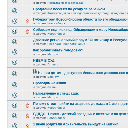
в форуме
Нехватка мест в детсадах
Продление пособия по уходу за ребёнком
в форуме
Компенсации за непредоставление детсада, продление п
Губернатору Новосибирской области по его обещанию
в форуме
Новосибирск
Собираем подписи под Обращением к мэру Новосибир
в форуме
Новосибирск
Добавьте региональный форум "Сыктывкар и Республ
в форуме
Предложения и замечания
Как организовать голодовку?
в форуме
Методы
ИДЕМ В СУД
в форуме
Гатчина
Нашим детям - доступное бесплатное дошкольное о
в форуме
Барнаул
Проводимые акции
в форуме
Акции
Направление в спец.садик
в форуме
Методы
Почему стоит прийти на акцию по детсадам 1 июня детя
в форуме
Новосибирск
РДДДО: 1 июня - детский праздник с шествием по цент
в форуме
Новосибирск
1 июня родители Архангельска выйдут на митинг