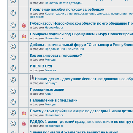
в форуме
Нехватка мест в детсадах
Продление пособия по уходу за ребёнком
в форуме
Компенсации за непредоставление детсада, продление посо
ребёнком
Губернатору Новосибирской области по его обещанию П
в форуме
Новосибирск
Собираем подписи под Обращением к мэру Новосибирск
в форуме
Новосибирск
Добавьте региональный форум "Сыктывкар и Республик
в форуме
Предложения и замечания
Как организовать голодовку?
в форуме
Методы
ИДЕМ В СУД
в форуме
Гатчина
Нашим детям - доступное бесплатное дошкольное обр
в форуме
Барнаул
Проводимые акции
в форуме
Акции
Направление в спец.садик
в форуме
Методы
Почему стоит прийти на акцию по детсадам 1 июня детям,
в форуме
Новосибирск
РДДДО: 1 июня - детский праздник с шествием по центру 
в форуме
Новосибирск
1 июня родители Архангельска выйдут на митинг