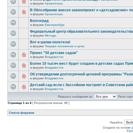
в форуме
Архангельск
В Облсобрание внесен законопроект о «детсадовских» п
в форуме
Архангельск
Волгоград
в форуме
Екатеринбург
Федеральный центр образовательного законодательства
в форуме
Методы
Вот и шапки полетели!
в форуме
Текущее положение и цели
Проект "50 детских садов"
в форуме
Владивосток
Более 10 тысяч мест будет создано в детских садах При
в форуме
Владивосток
Об утверждении долгосрочной целевой программы "Разв
в форуме
Владивосток
Детский сад-ясли с бассейном построят в Советском рай
в форуме
Владивосток
Показать сообщения за:
Поле сорт
Страница
1
из
4
[ Результатов поиска: 98 ]
Список форумов
Перейти:
Создано на основе
Рус