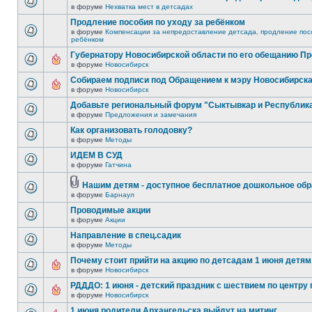
в форуме
Нехватка мест в детсадах
Продление пособия по уходу за ребёнком
в форуме
Компенсации за непредоставление детсада, продление посо
ребёнком
Губернатору Новосибирской области по его обещанию П
в форуме
Новосибирск
Собираем подписи под Обращением к мэру Новосибирск
в форуме
Новосибирск
Добавьте региональный форум "Сыктывкар и Республик
в форуме
Предложения и замечания
Как организовать голодовку?
в форуме
Методы
ИДЕМ В СУД
в форуме
Гатчина
Нашим детям - доступное бесплатное дошкольное обр
в форуме
Барнаул
Проводимые акции
в форуме
Акции
Направление в спец.садик
в форуме
Методы
Почему стоит прийти на акцию по детсадам 1 июня детям,
в форуме
Новосибирск
РДДДО: 1 июня - детский праздник с шествием по центру 
в форуме
Новосибирск
1 июня родители Архангельска выйдут на митинг