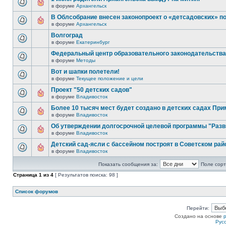
в форуме
Архангельск
В Облсобрание внесен законопроект о «детсадовских» п
в форуме
Архангельск
Волгоград
в форуме
Екатеринбург
Федеральный центр образовательного законодательства
в форуме
Методы
Вот и шапки полетели!
в форуме
Текущее положение и цели
Проект "50 детских садов"
в форуме
Владивосток
Более 10 тысяч мест будет создано в детских садах При
в форуме
Владивосток
Об утверждении долгосрочной целевой программы "Разв
в форуме
Владивосток
Детский сад-ясли с бассейном построят в Советском рай
в форуме
Владивосток
Показать сообщения за:
Поле сорт
Страница
1
из
4
[ Результатов поиска: 98 ]
Список форумов
Перейти:
Создано на основе
Рус