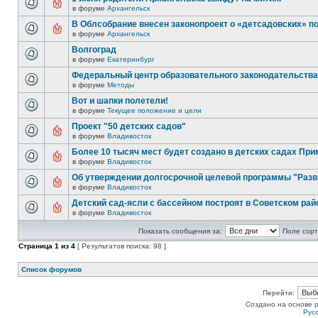
в форуме
Архангельск
В Облсобрание внесен законопроект о «детсадовских» п
в форуме
Архангельск
Волгоград
в форуме
Екатеринбург
Федеральный центр образовательного законодательства
в форуме
Методы
Вот и шапки полетели!
в форуме
Текущее положение и цели
Проект "50 детских садов"
в форуме
Владивосток
Более 10 тысяч мест будет создано в детских садах При
в форуме
Владивосток
Об утверждении долгосрочной целевой программы "Разв
в форуме
Владивосток
Детский сад-ясли с бассейном построят в Советском рай
в форуме
Владивосток
Показать сообщения за:
Поле сорт
Страница
1
из
4
[ Результатов поиска: 98 ]
Список форумов
Перейти:
Создано на основе
Рус