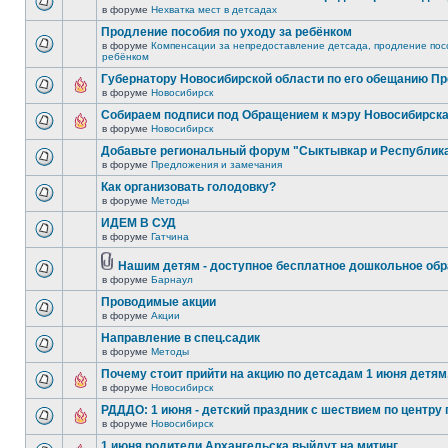
в форуме
Нехватка мест в детсадах
Продление пособия по уходу за ребёнком
в форуме
Компенсации за непредоставление детсада, продление посо
ребёнком
Губернатору Новосибирской области по его обещанию П
в форуме
Новосибирск
Собираем подписи под Обращением к мэру Новосибирск
в форуме
Новосибирск
Добавьте региональный форум "Сыктывкар и Республик
в форуме
Предложения и замечания
Как организовать голодовку?
в форуме
Методы
ИДЕМ В СУД
в форуме
Гатчина
Нашим детям - доступное бесплатное дошкольное обр
в форуме
Барнаул
Проводимые акции
в форуме
Акции
Направление в спец.садик
в форуме
Методы
Почему стоит прийти на акцию по детсадам 1 июня детям,
в форуме
Новосибирск
РДДДО: 1 июня - детский праздник с шествием по центру 
в форуме
Новосибирск
1 июня родители Архангельска выйдут на митинг