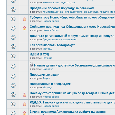
в форуме
Нехватка мест в детсадах
Продление пособия по уходу за ребёнком
в форуме
Компенсации за непредоставление детсада, продление п
Губернатору Новосибирской области по его обещанию
в форуме
Новосибирск
Собираем подписи под Обращением к мэру Новосибир
в форуме
Новосибирск
Добавьте региональный форум "Сыктывкар и Республ
в форуме
Предложения и замечания
Как организовать голодовку?
в форуме
Методы
ИДЕМ В СУД
в форуме
Гатчина
Нашим детям - доступное бесплатное дошкольное о
в форуме
Барнаул
Проводимые акции
в форуме
Акции
Направление в спец.садик
в форуме
Методы
Почему стоит прийти на акцию по детсадам 1 июня детя
в форуме
Новосибирск
РДДДО: 1 июня - детский праздник с шествием по цент
в форуме
Новосибирск
1 июня родители Архангельска выйдут на митинг