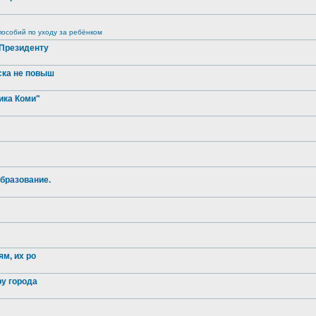
особий по уходу за ребёнком
 Президенту
ска не повыш
ика Коми"
бразование.
м, их ро
ру города