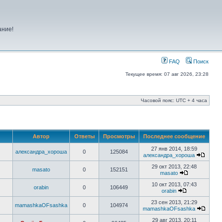
ание!
FAQ
Поиск
Текущее время: 07 авг 2026, 23:28
Часовой пояс: UTC + 4 часа
Автор
Ответы
Просмотры
Последнее сообщение
27 янв 2014, 18:59
александра_хороша
0
125084
александра_хороша
29 окт 2013, 22:48
masato
0
152151
masato
10 окт 2013, 07:43
orabin
0
106449
orabin
23 сен 2013, 21:29
mamashkaOFsashka
0
104974
mamashkaOFsashka
29 авг 2013, 20:11