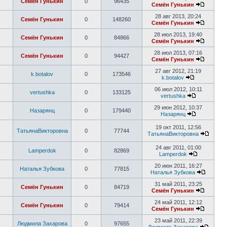
Семён Гунькин
0
96435
Семён Гунькин
28 авг 2013, 20:24
Семён Гунькин
0
148260
Семён Гунькин
28 июл 2013, 19:40
Семён Гунькин
0
84866
Семён Гунькин
28 июл 2013, 07:16
Семён Гунькин
0
94427
Семён Гунькин
27 авг 2012, 21:19
k.botalov
0
173546
k.botalov
06 июл 2012, 10:11
vertushka
0
133125
vertushka
29 июн 2012, 10:37
Назарянц
0
179440
Назарянц
19 окт 2011, 12:56
ТатьянаВикторовна
0
77744
ТатьянаВикторовна
24 авг 2011, 01:00
Lamperdok
0
82869
Lamperdok
20 июн 2011, 16:27
Наталья Зубкова
0
77815
Наталья Зубкова
31 май 2011, 23:25
Семён Гунькин
0
84719
Семён Гунькин
24 май 2011, 12:12
Семён Гунькин
0
79414
Семён Гунькин
23 май 2011, 22:39
Людмила Захарова
0
97655