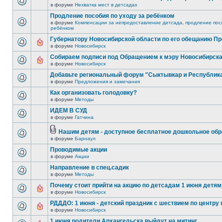
в форуме
Нехватка мест в детсадах
Продление пособия по уходу за ребёнком
в форуме
Компенсации за непредоставление детсада, продление посо
ребёнком
Губернатору Новосибирской области по его обещанию П
в форуме
Новосибирск
Собираем подписи под Обращением к мэру Новосибирск
в форуме
Новосибирск
Добавьте региональный форум "Сыктывкар и Республик
в форуме
Предложения и замечания
Как организовать голодовку?
в форуме
Методы
ИДЕМ В СУД
в форуме
Гатчина
Нашим детям - доступное бесплатное дошкольное обр
в форуме
Барнаул
Проводимые акции
в форуме
Акции
Направление в спец.садик
в форуме
Методы
Почему стоит прийти на акцию по детсадам 1 июня детям,
в форуме
Новосибирск
РДДДО: 1 июня - детский праздник с шествием по центру 
в форуме
Новосибирск
1 июня родители Архангельска выйдут на митинг