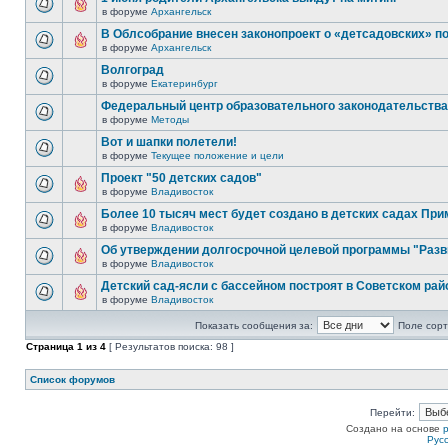
в форуме
Архангельск
В Облсобрание внесен законопроект о «детсадовских» п
в форуме
Архангельск
Волгоград
в форуме
Екатеринбург
Федеральный центр образовательного законодательства
в форуме
Методы
Вот и шапки полетели!
в форуме
Текущее положение и цели
Проект "50 детских садов"
в форуме
Владивосток
Более 10 тысяч мест будет создано в детских садах При
в форуме
Владивосток
Об утверждении долгосрочной целевой программы "Разв
в форуме
Владивосток
Детский сад-ясли с бассейном построят в Советском рай
в форуме
Владивосток
Показать сообщения за:
Поле сорт
Страница
1
из
4
[ Результатов поиска: 98 ]
Список форумов
Перейти:
Создано на основе
Рус