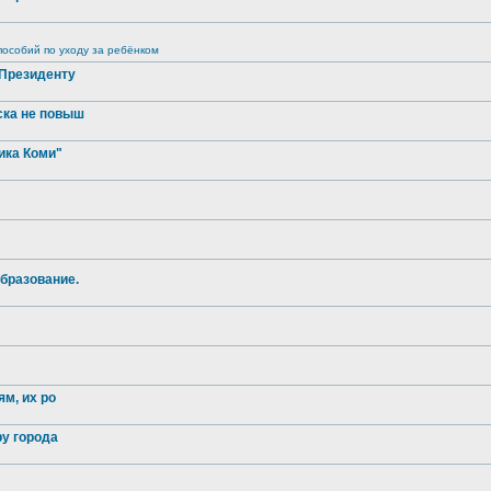
особий по уходу за ребёнком
 Президенту
ска не повыш
ика Коми"
бразование.
м, их ро
ру города