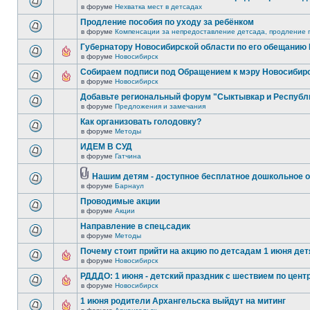
в форуме
Нехватка мест в детсадах
Продление пособия по уходу за ребёнком
в форуме
Компенсации за непредоставление детсада, продление п
Губернатору Новосибирской области по его обещанию
в форуме
Новосибирск
Собираем подписи под Обращением к мэру Новосибир
в форуме
Новосибирск
Добавьте региональный форум "Сыктывкар и Республ
в форуме
Предложения и замечания
Как организовать голодовку?
в форуме
Методы
ИДЕМ В СУД
в форуме
Гатчина
Нашим детям - доступное бесплатное дошкольное о
в форуме
Барнаул
Проводимые акции
в форуме
Акции
Направление в спец.садик
в форуме
Методы
Почему стоит прийти на акцию по детсадам 1 июня детя
в форуме
Новосибирск
РДДДО: 1 июня - детский праздник с шествием по цент
в форуме
Новосибирск
1 июня родители Архангельска выйдут на митинг