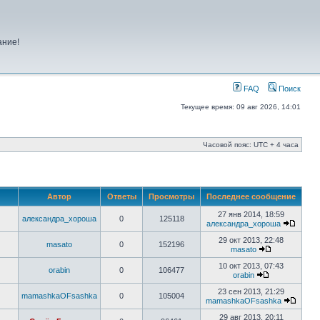
ание!
FAQ
Поиск
Текущее время: 09 авг 2026, 14:01
Часовой пояс: UTC + 4 часа
Автор
Ответы
Просмотры
Последнее сообщение
27 янв 2014, 18:59
александра_хороша
0
125118
александра_хороша
29 окт 2013, 22:48
masato
0
152196
masato
10 окт 2013, 07:43
orabin
0
106477
orabin
23 сен 2013, 21:29
mamashkaOFsashka
0
105004
mamashkaOFsashka
29 авг 2013, 20:11