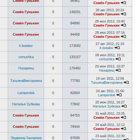
Семён Гунькин
0
96461
Семён Гунькин
28 авг 2013, 20:24
Семён Гунькин
0
148291
Семён Гунькин
28 июл 2013, 19:40
Семён Гунькин
0
84890
Семён Гунькин
28 июл 2013, 07:16
Семён Гунькин
0
94458
Семён Гунькин
27 авг 2012, 21:19
k.botalov
0
173582
k.botalov
06 июл 2012, 10:11
vertushka
0
133157
vertushka
29 июн 2012, 10:37
Назарянц
0
179482
Назарянц
19 окт 2011, 12:56
ТатьянаВикторовна
0
77760
ТатьянаВикторовна
24 авг 2011, 01:00
Lamperdok
0
82904
Lamperdok
20 июн 2011, 16:27
Наталья Зубкова
0
77842
Наталья Зубкова
31 май 2011, 23:25
Семён Гунькин
0
84753
Семён Гунькин
24 май 2011, 12:12
Семён Гунькин
0
79444
Семён Гунькин
23 май 2011, 22:39
Людмила Захарова
0
97690