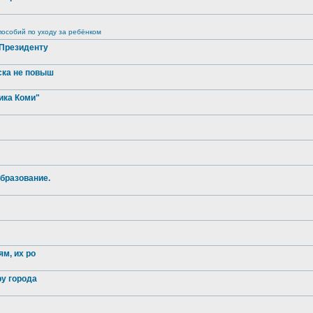
особий по уходу за ребёнком
 Президенту
ска не повыш
ика Коми"
бразование.
м, их ро
ру города