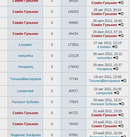
Семён Гунькин
0
96435
Семён Гунькин
28 авг 2013, 20:24
Семён Гунькин
0
148261
Семён Гунькин
28 июл 2013, 19:40
Семён Гунькин
0
84869
Семён Гунькин
28 июл 2013, 07:16
Семён Гунькин
0
94434
Семён Гунькин
27 авг 2012, 21:19
k.botalov
0
173551
k.botalov
06 июл 2012, 10:11
vertushka
0
133125
vertushka
29 июн 2012, 10:37
Назарянц
0
179442
Назарянц
19 окт 2011, 12:56
ТатьянаВикторовна
0
77744
ТатьянаВикторовна
24 авг 2011, 01:00
Lamperdok
0
82877
Lamperdok
20 июн 2011, 16:27
Наталья Зубкова
0
77824
Наталья Зубкова
31 май 2011, 23:25
Семён Гунькин
0
84722
Семён Гунькин
24 май 2011, 12:12
Семён Гунькин
0
79420
Семён Гунькин
23 май 2011, 22:39
Людмила Захарова
0
97662