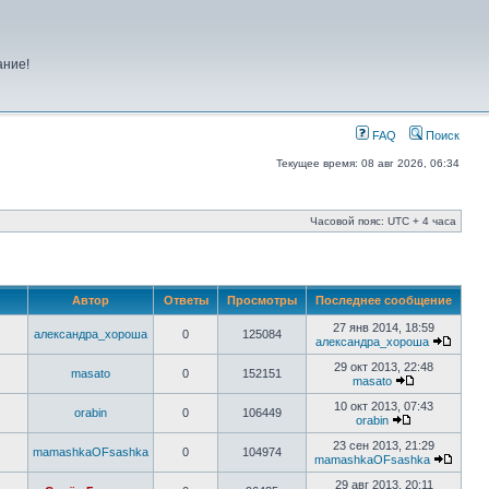
ание!
FAQ
Поиск
Текущее время: 08 авг 2026, 06:34
Часовой пояс: UTC + 4 часа
Автор
Ответы
Просмотры
Последнее сообщение
27 янв 2014, 18:59
александра_хороша
0
125084
александра_хороша
29 окт 2013, 22:48
masato
0
152151
masato
10 окт 2013, 07:43
orabin
0
106449
orabin
23 сен 2013, 21:29
mamashkaOFsashka
0
104974
mamashkaOFsashka
29 авг 2013, 20:11