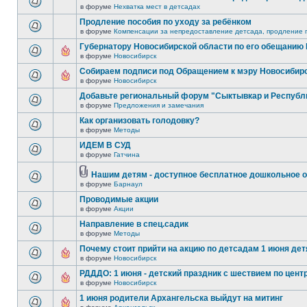
в форуме
Нехватка мест в детсадах
Продление пособия по уходу за ребёнком
в форуме
Компенсации за непредоставление детсада, продление п
Губернатору Новосибирской области по его обещанию
в форуме
Новосибирск
Собираем подписи под Обращением к мэру Новосибир
в форуме
Новосибирск
Добавьте региональный форум "Сыктывкар и Республ
в форуме
Предложения и замечания
Как организовать голодовку?
в форуме
Методы
ИДЕМ В СУД
в форуме
Гатчина
Нашим детям - доступное бесплатное дошкольное о
в форуме
Барнаул
Проводимые акции
в форуме
Акции
Направление в спец.садик
в форуме
Методы
Почему стоит прийти на акцию по детсадам 1 июня детя
в форуме
Новосибирск
РДДДО: 1 июня - детский праздник с шествием по цент
в форуме
Новосибирск
1 июня родители Архангельска выйдут на митинг