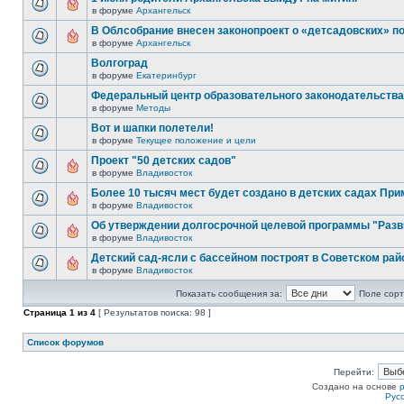
в форуме
Архангельск
В Облсобрание внесен законопроект о «детсадовских» п
в форуме
Архангельск
Волгоград
в форуме
Екатеринбург
Федеральный центр образовательного законодательства
в форуме
Методы
Вот и шапки полетели!
в форуме
Текущее положение и цели
Проект "50 детских садов"
в форуме
Владивосток
Более 10 тысяч мест будет создано в детских садах При
в форуме
Владивосток
Об утверждении долгосрочной целевой программы "Разв
в форуме
Владивосток
Детский сад-ясли с бассейном построят в Советском рай
в форуме
Владивосток
Показать сообщения за:
Поле сорт
Страница
1
из
4
[ Результатов поиска: 98 ]
Список форумов
Перейти:
Создано на основе
Рус