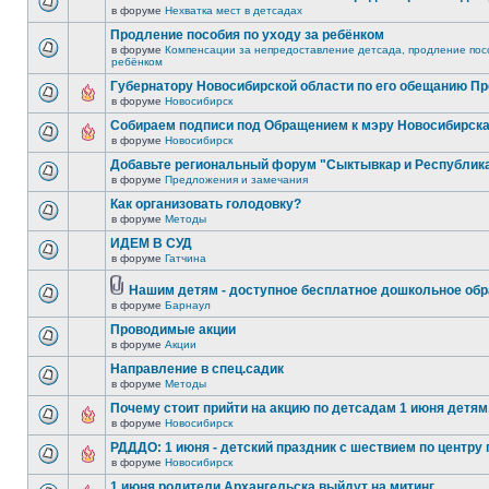
в форуме
Нехватка мест в детсадах
Продление пособия по уходу за ребёнком
в форуме
Компенсации за непредоставление детсада, продление посо
ребёнком
Губернатору Новосибирской области по его обещанию П
в форуме
Новосибирск
Собираем подписи под Обращением к мэру Новосибирск
в форуме
Новосибирск
Добавьте региональный форум "Сыктывкар и Республик
в форуме
Предложения и замечания
Как организовать голодовку?
в форуме
Методы
ИДЕМ В СУД
в форуме
Гатчина
Нашим детям - доступное бесплатное дошкольное обр
в форуме
Барнаул
Проводимые акции
в форуме
Акции
Направление в спец.садик
в форуме
Методы
Почему стоит прийти на акцию по детсадам 1 июня детям,
в форуме
Новосибирск
РДДДО: 1 июня - детский праздник с шествием по центру 
в форуме
Новосибирск
1 июня родители Архангельска выйдут на митинг