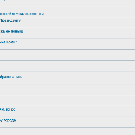
особий по уходу за ребёнком
 Президенту
ска не повыш
ика Коми"
бразование.
м, их ро
ру города