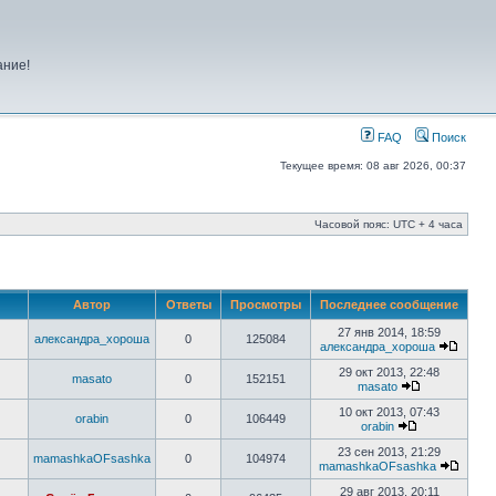
ание!
FAQ
Поиск
Текущее время: 08 авг 2026, 00:37
Часовой пояс: UTC + 4 часа
Автор
Ответы
Просмотры
Последнее сообщение
27 янв 2014, 18:59
александра_хороша
0
125084
александра_хороша
29 окт 2013, 22:48
masato
0
152151
masato
10 окт 2013, 07:43
orabin
0
106449
orabin
23 сен 2013, 21:29
mamashkaOFsashka
0
104974
mamashkaOFsashka
29 авг 2013, 20:11