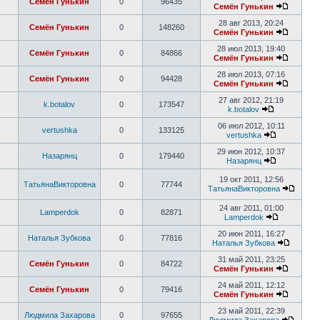
Семён Гунькин
0
96435
Семён Гунькин
28 авг 2013, 20:24
Семён Гунькин
0
148260
Семён Гунькин
28 июл 2013, 19:40
Семён Гунькин
0
84866
Семён Гунькин
28 июл 2013, 07:16
Семён Гунькин
0
94428
Семён Гунькин
27 авг 2012, 21:19
k.botalov
0
173547
k.botalov
06 июл 2012, 10:11
vertushka
0
133125
vertushka
29 июн 2012, 10:37
Назарянц
0
179440
Назарянц
19 окт 2011, 12:56
ТатьянаВикторовна
0
77744
ТатьянаВикторовна
24 авг 2011, 01:00
Lamperdok
0
82871
Lamperdok
20 июн 2011, 16:27
Наталья Зубкова
0
77816
Наталья Зубкова
31 май 2011, 23:25
Семён Гунькин
0
84722
Семён Гунькин
24 май 2011, 12:12
Семён Гунькин
0
79416
Семён Гунькин
23 май 2011, 22:39
Людмила Захарова
0
97655