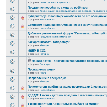
в форуме
Нехватка мест в детсадах
Продление пособия по уходу за ребёнком
в форуме
Компенсации за непредоставление детсада, продление п
Губернатору Новосибирской области по его обещанию
в форуме
Новосибирск
Собираем подписи под Обращением к мэру Новосибир
в форуме
Новосибирск
Добавьте региональный форум "Сыктывкар и Республ
в форуме
Предложения и замечания
Как организовать голодовку?
в форуме
Методы
ИДЕМ В СУД
в форуме
Гатчина
Нашим детям - доступное бесплатное дошкольное о
в форуме
Барнаул
Проводимые акции
в форуме
Акции
Направление в спец.садик
в форуме
Методы
Почему стоит прийти на акцию по детсадам 1 июня детя
в форуме
Новосибирск
РДДДО: 1 июня - детский праздник с шествием по цент
в форуме
Новосибирск
1 июня родители Архангельска выйдут на митинг