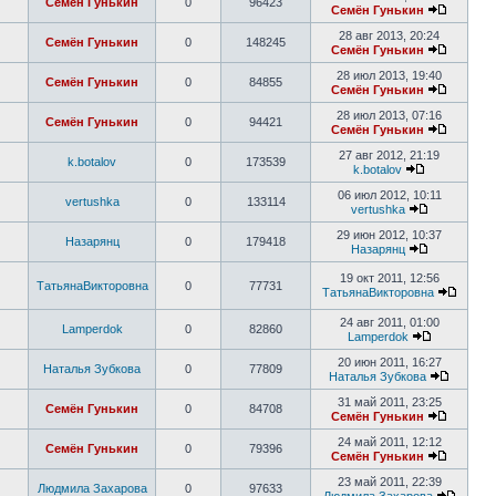
Семён Гунькин
0
96423
Семён Гунькин
28 авг 2013, 20:24
Семён Гунькин
0
148245
Семён Гунькин
28 июл 2013, 19:40
Семён Гунькин
0
84855
Семён Гунькин
28 июл 2013, 07:16
Семён Гунькин
0
94421
Семён Гунькин
27 авг 2012, 21:19
k.botalov
0
173539
k.botalov
06 июл 2012, 10:11
vertushka
0
133114
vertushka
29 июн 2012, 10:37
Назарянц
0
179418
Назарянц
19 окт 2011, 12:56
ТатьянаВикторовна
0
77731
ТатьянаВикторовна
24 авг 2011, 01:00
Lamperdok
0
82860
Lamperdok
20 июн 2011, 16:27
Наталья Зубкова
0
77809
Наталья Зубкова
31 май 2011, 23:25
Семён Гунькин
0
84708
Семён Гунькин
24 май 2011, 12:12
Семён Гунькин
0
79396
Семён Гунькин
23 май 2011, 22:39
Людмила Захарова
0
97633