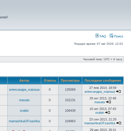
ание!
FAQ
Поиск
Текущее время: 07 авг 2026, 12:01
Часовой пояс: UTC + 4 часа
Автор
Ответы
Просмотры
Последнее сообщение
27 янв 2014, 18:59
александра_хороша
0
125069
александра_хороша
29 окт 2013, 22:48
masato
0
152131
masato
10 окт 2013, 07:43
orabin
0
106439
orabin
23 сен 2013, 21:29
mamashkaOFsashka
0
104963
mamashkaOFsashka
29 авг 2013, 20:11