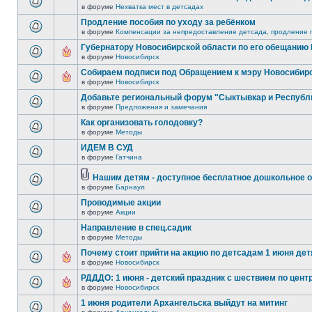
в форуме
Нехватка мест в детсадах
Продление пособия по уходу за ребёнком
в форуме
Компенсации за непредоставление детсада, продление п
Губернатору Новосибирской области по его обещанию
в форуме
Новосибирск
Собираем подписи под Обращением к мэру Новосибир
в форуме
Новосибирск
Добавьте региональный форум "Сыктывкар и Республ
в форуме
Предложения и замечания
Как организовать голодовку?
в форуме
Методы
ИДЕМ В СУД
в форуме
Гатчина
Нашим детям - доступное бесплатное дошкольное о
в форуме
Барнаул
Проводимые акции
в форуме
Акции
Направление в спец.садик
в форуме
Методы
Почему стоит прийти на акцию по детсадам 1 июня детя
в форуме
Новосибирск
РДДДО: 1 июня - детский праздник с шествием по цент
в форуме
Новосибирск
1 июня родители Архангельска выйдут на митинг