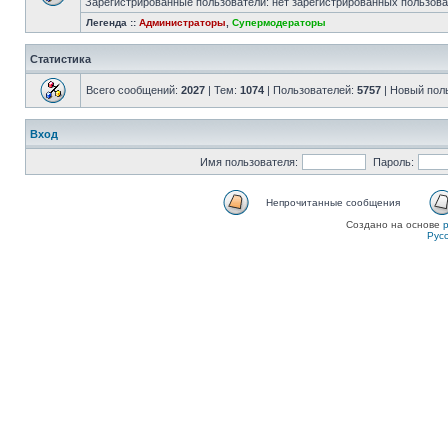
Зарегистрированные пользователи: нет зарегистрированных пользов
Легенда ::
Администраторы
,
Супермодераторы
Статистика
Всего сообщений:
2027
| Тем:
1074
| Пользователей:
5757
| Новый пол
Вход
Имя пользователя:
Пароль:
Непрочитанные сообщения
Создано на основе
Рус