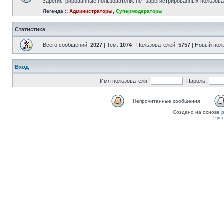
Зарегистрированные пользователи: нет зарегистрированных пользов
Легенда ::
Администраторы
,
Супермодераторы
Статистика
Всего сообщений:
2027
| Тем:
1074
| Пользователей:
5757
| Новый пол
Вход
Имя пользователя:
Пароль:
Непрочитанные сообщения
Создано на основе
Рус