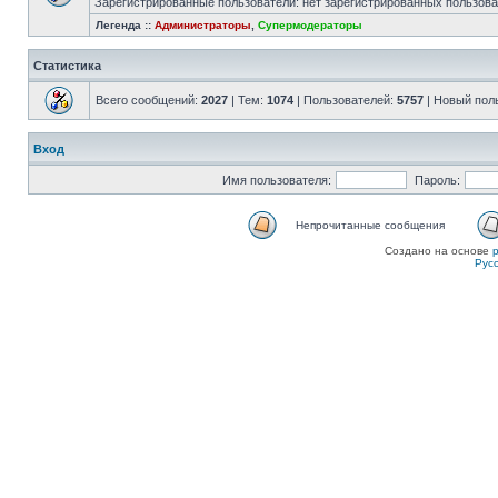
Зарегистрированные пользователи: нет зарегистрированных пользов
Легенда ::
Администраторы
,
Супермодераторы
Статистика
Всего сообщений:
2027
| Тем:
1074
| Пользователей:
5757
| Новый пол
Вход
Имя пользователя:
Пароль:
Непрочитанные сообщения
Создано на основе
Рус