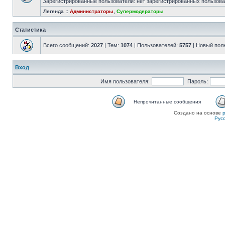
Зарегистрированные пользователи: нет зарегистрированных пользов
Легенда ::
Администраторы
,
Супермодераторы
Статистика
Всего сообщений:
2027
| Тем:
1074
| Пользователей:
5757
| Новый пол
Вход
Имя пользователя:
Пароль:
Непрочитанные сообщения
Создано на основе
Рус