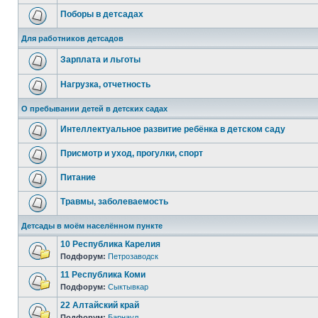
Поборы в детсадах
Для работников детсадов
Зарплата и льготы
Нагрузка, отчетность
О пребывании детей в детских садах
Интеллектуальное развитие ребёнка в детском саду
Присмотр и уход, прогулки, спорт
Питание
Травмы, заболеваемость
Детсады в моём населённом пункте
10 Республика Карелия
Подфорум:
Петрозаводск
11 Республика Коми
Подфорум:
Сыктывкар
22 Алтайский край
Подфорум:
Барнаул