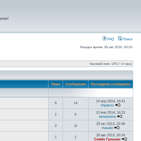
ание!
FAQ
Поиск
Текущее время: 08 авг 2026, 00:03
Часовой пояс: UTC + 4 часа
Темы
Сообщения
Последнее сообщение
14 апр 2014, 16:41
6
14
shpakov
13 янв 2014, 16:31
1
5
lamamama
29 окт 2013, 22:48
2
11
masato
28 авг 2013, 20:24
1
1
Семён Гунькин