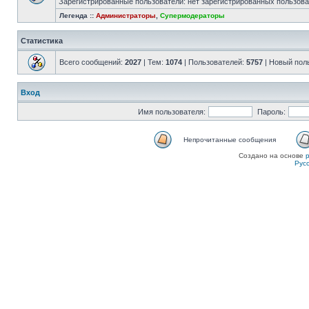
Зарегистрированные пользователи: нет зарегистрированных пользов
Легенда ::
Администраторы
,
Супермодераторы
Статистика
Всего сообщений:
2027
| Тем:
1074
| Пользователей:
5757
| Новый пол
Вход
Имя пользователя:
Пароль:
Непрочитанные сообщения
Создано на основе
Рус