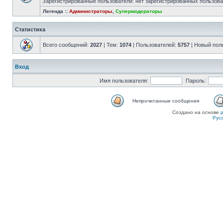
Зарегистрированные пользователи: нет зарегистрированных пользов
Легенда ::
Администраторы
,
Супермодераторы
Статистика
Всего сообщений:
2027
| Тем:
1074
| Пользователей:
5757
| Новый пол
Вход
Имя пользователя:
Пароль:
Непрочитанные сообщения
Создано на основе
Рус