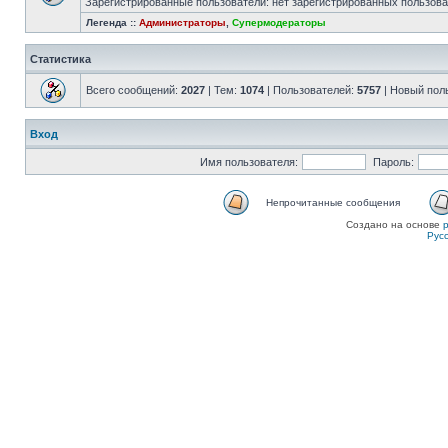
Зарегистрированные пользователи: нет зарегистрированных пользов
Легенда ::
Администраторы
,
Супермодераторы
Статистика
Всего сообщений:
2027
| Тем:
1074
| Пользователей:
5757
| Новый пол
Вход
Имя пользователя:
Пароль:
Непрочитанные сообщения
Создано на основе
Рус