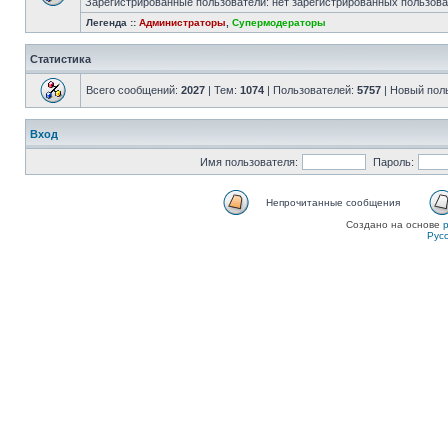
Зарегистрированные пользователи: нет зарегистрированных пользов
Легенда ::
Администраторы
,
Супермодераторы
Статистика
Всего сообщений:
2027
| Тем:
1074
| Пользователей:
5757
| Новый пол
Вход
Имя пользователя:
Пароль:
Непрочитанные сообщения
Создано на основе
Рус